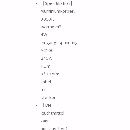
【Spezifikation】
Aluminiumkörper,
3000K
warmweiß,
4W,
eingangsspannung
AC100-
240V,
1.3m
3*0.75m²
kabel
mit
stecker
【Die
leuchtmittel
kann
austauschen】