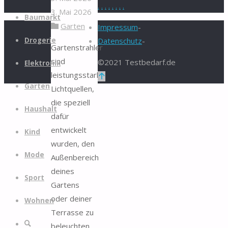
.
.
.
.
.
.
.
.
3. Mai 2026
Zum
Baumarkt
Garten
Inhalt
Impressum
-
springen
Drogerie
Datenschutz
-
Gartenstrahler
sind
©2021 Testbedarf.de
Elektronik
leistungsstarke
Zurück
Garten
Lichtquellen,
nach
die speziell
oben
Haushalt
dafür
entwickelt
Kind
wurden, den
Mode
Außenbereich
deines
Sport
Gartens
oder deiner
Wohnen
Terrasse zu
Suche
beleuchten.