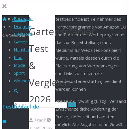
Baumarkt
Start
testbedarf.de ist Teilnehmer des
Garten
Drogerie
Partnerprogramms von Amazon EU
Gartenstrahler
Elektronik
und Partner des Werbeprogramms,
Gartenstrahler
Garten
das zur Bereitstellung eines
Test
Haushalt
Mediums für Websites konzipiert
Kind
wurde, mittels dessen durch die
&
Mode
Platzierung von Werbeanzeigen
Sport
und Links zu amazon.de
Vergleich
Wohnen
Werbekostenerstattung verdient
werden können.
Suche
2026
Preise inkl. MwSt. ggf. zzgl. Versand.
Suchen
Suche
Testbedarf.de
Zwischenzeitliche Änderung der
Preise, Lieferzeit und -kosten
nach:
Frank
möglich. Alle Angaben ohne Gewähr.
3. Mai 2026