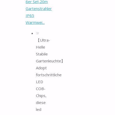
6er Set,20m
Gartenstrahler
IP65
Warmwei...
☞
【Ultra-
Helle
Stabile
Gartenleuchte】
Adopt
fortschrittliche
LED
COB-
Chips,
diese
led