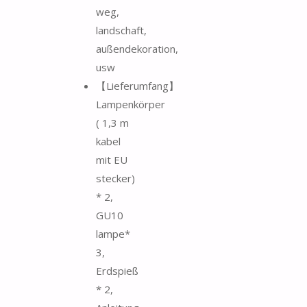
weg,
landschaft,
außendekoration,
usw
【Lieferumfang】
Lampenkörper
( 1,3 m
kabel
mit EU
stecker)
* 2,
GU10
lampe*
3,
Erdspieß
* 2,