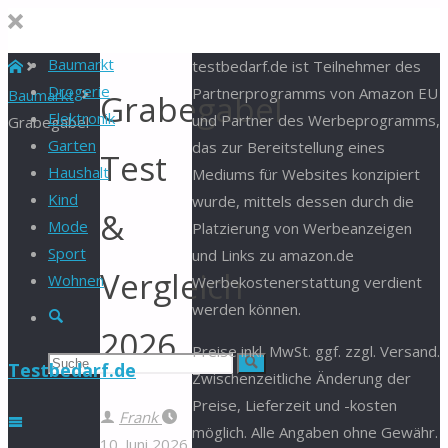
Baumarkt
Start
testbedarf.de ist Teilnehmer des
Drogerie
Partnerprogramms von Amazon EU
Baumarkt
Grabegabel
Elektronik
und Partner des Werbeprogramms,
Grabegabel
Garten
das zur Bereitstellung eines
Test
Haushalt
Mediums für Websites konzipiert
Kind
wurde, mittels dessen durch die
&
Mode
Platzierung von Werbeanzeigen
Sport
und Links zu amazon.de
Vergleich
Wohnen
Werbekostenerstattung verdient
werden können.
Suche
2026
Preise inkl. MwSt. ggf. zzgl. Versand.
Suchen
Suche
Testbedarf.de
Zwischenzeitliche Änderung der
Preise, Lieferzeit und -kosten
nach:
Frank
möglich. Alle Angaben ohne Gewähr.
10. Juni 2026