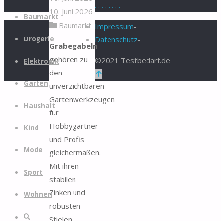
.
.
.
.
.
.
.
.
10. Juni 2026
Zum
Baumarkt
Baumarkt
Inhalt
Impressum
-
springen
Drogerie
Datenschutz
-
Grabegabeln
gehören zu
©2021 Testbedarf.de
Elektronik
den
Zurück
Garten
unverzichtbaren
nach
Gartenwerkzeugen
oben
Haushalt
für
Hobbygärtner
Kind
und Profis
Mode
gleichermaßen.
Mit ihren
Sport
stabilen
Zinken und
Wohnen
robusten
Suche
Stielen