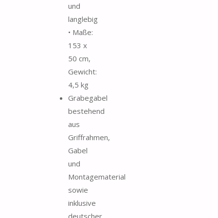
und
langlebig
• Maße:
153 x
50 cm,
Gewicht:
4,5 kg
Grabegabel
bestehend
aus
Griffrahmen,
Gabel
und
Montagematerial
sowie
inklusive
deutscher