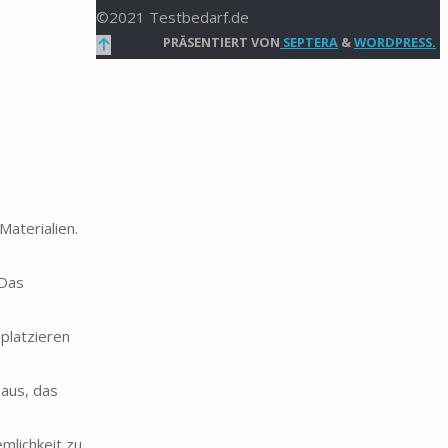
©2021 Testbedarf.de
Zurück
PRÄSENTIERT VON
SEPTERA
&
WORDPRESS.
nach
oben
aterialien.
 Das
platzieren
 aus, das
lichkeit zu