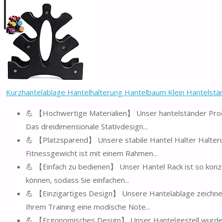
Kurzhantelablage Hantelhalterung Hantelbaum Klein Hantelstän
💪 【Hochwertige Materialien】 Unser hantelständer Produ
Das dreidimensionale Stativdesign...
💪 【Platzsparend】 Unsere stabile Hantel Halter Halterun
Fitnessgewicht ist mit einem Rahmen...
💪 【Einfach zu bedienen】 Unser Hantel Rack ist so konzi
können, sodass Sie einfachen...
💪 【Einzigartiges Design】 Unsere Hantelablage zeichnet 
Ihrem Training eine modische Note...
💪 【Ergonomisches Design】 Unser Hantelgestell wurde 