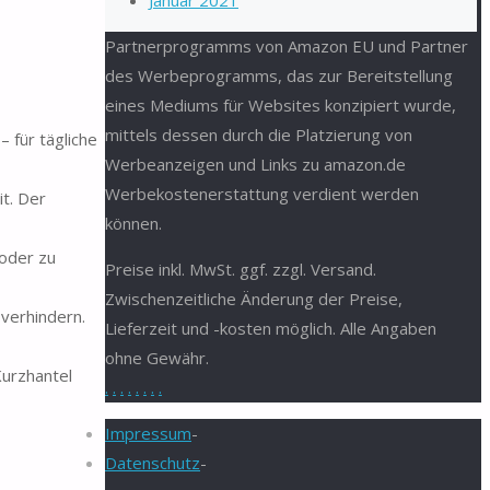
Januar 2021
Partnerprogramms von Amazon EU und Partner
des Werbeprogramms, das zur Bereitstellung
eines Mediums für Websites konzipiert wurde,
mittels dessen durch die Platzierung von
– für tägliche
Werbeanzeigen und Links zu amazon.de
Werbekostenerstattung verdient werden
t. Der
können.
oder zu
Preise inkl. MwSt. ggf. zzgl. Versand.
Zwischenzeitliche Änderung der Preise,
 verhindern.
Lieferzeit und -kosten möglich. Alle Angaben
ohne Gewähr.
Kurzhantel
.
.
.
.
.
.
.
.
Impressum
-
Datenschutz
-