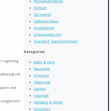
Pistolenarmbrust
Sitzbad
Zitronenöl
Splintentreiber
Grablaterne
Schwimmkerzen
Standard-Taschenrechner
Kategorien
en Lagerung
Baby & Kind
Baumarkt
llmetall mit
Drogerie
Elektronik
sport und
Garten
Haushalt
, etagiertem
Kleidung & Mode
Sonstiges