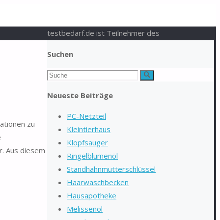
testbedarf.de ist Teilnehmer des
Suchen
Suchen
Suche
nach:
Neueste Beiträge
PC-Netzteil
mationen zu
Kleintierhaus
e
Klopfsauger
r. Aus diesem
Ringelblumenöl
Standhahnmutterschlüssel
Haarwaschbecken
Hausapotheke
Melissenöl