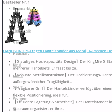
Bestseller Nr. 1
Zum
Baumarkt
Inhalt
springen
Drogerie
Elektronik
Garten
HANDSONIC 5-Etagen Hantelständer aus Metall, A-Rahmen Desig
Haushalt
【5-stufiges Hochkapazitäts-Design】Der KingMile 5-Etag
Kind
mehrerer Hantelsets. Er fasst bis zu...
【Robuste Metallkonstruktion】Der Hochleistungs-Hantels
Mode
außergewöhnlicher Tragfähigkeit...
Sport
【Tragbarer Griff】Der Hantelständer verfügt über einen
flexible Positionierung, ideal für...
Wohnen
【Effiziente Lagerung & Sicherheit】Der Hantelständer lö
Stauraum organisiert er Ihre...
Suche