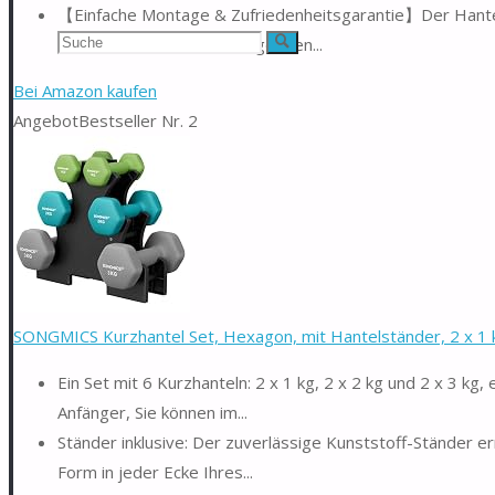
【Einfache Montage & Zufriedenheitsgarantie】Der Hantel
Suchen
Aufbau – einfach der beiliegenden...
Suche
nach:
Bei Amazon kaufen
Angebot
Bestseller Nr. 2
SONGMICS Kurzhantel Set, Hexagon, mit Hantelständer, 2 x 1 kg,
Ein Set mit 6 Kurzhanteln: 2 x 1 kg, 2 x 2 kg und 2 x 3 kg,
Anfänger, Sie können im...
Ständer inklusive: Der zuverlässige Kunststoff-Ständer e
Form in jeder Ecke Ihres...