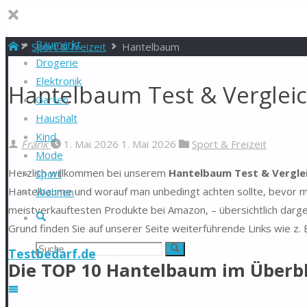
Baumarkt
Start
Sport & Freizeit
Hantelbaum
Drogerie
Elektronik
Hantelbaum Test & Verglei
Garten
Haushalt
Kind
Frank
1. Mai 2026
1. Mai 2026
Sport & Freizeit
Mode
Herzlich willkommen bei unserem
Hantelbaum Test & Vergle
Sport
Hantelbaume und worauf man unbedingt achten sollte, bevor ma
Wohnen
meistverkauftesten Produkte bei Amazon, – übersichtlich darg
Suche
Grund finden Sie auf unserer Seite weiterführende Links wie z.
Suchen
Suche
Testbedarf.de
Die TOP 10 Hantelbaum im Überbl
nach: