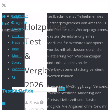
Baumarkt
Start
testbedarf.de ist Teilnehmer des
Baby &
Drogerie
Partnerprogramms von Amazon EU
Kind
Holzpuzzle
Elektronik
und Partner des Werbeprogramms,
Holzpuzzle
Garten
das zur Bereitstellung eines
Test
Haushalt
Mediums für Websites konzipiert
Kind
wurde, mittels dessen durch die
&
Mode
Platzierung von Werbeanzeigen
Sport
und Links zu amazon.de
Vergleich
Wohnen
Werbekostenerstattung verdient
werden können.
Suche
2026
Preise inkl. MwSt. ggf. zzgl. Versand.
Suchen
Suche
Testbedarf.de
Zwischenzeitliche Änderung der
Preise, Lieferzeit und -kosten
nach:
Frank
möglich. Alle Angaben ohne Gewähr.
1. Juni 2026