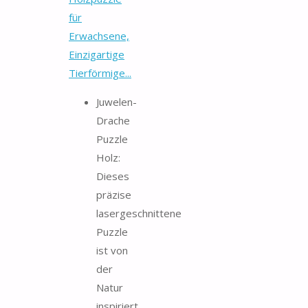
für
Erwachsene,
Einzigartige
Tierförmige...
Juwelen-
Drache
Puzzle
Holz:
Dieses
präzise
lasergeschnittene
Puzzle
ist von
der
Natur
inspiriert