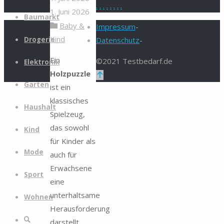
.
.
.
.
.
.
.
.
1. Juni 2026
Zum
Baumarkt
Baby &
Inhalt
Impressum
-
Kind
springen
Drogerie
Datenschutz
-
Ein
©2021 Testbedarf.de
Elektronik
Holzpuzzle
Zurück
Garten
ist ein
nach
klassisches
oben
Haushalt
Spielzeug,
das sowohl
Kind
für Kinder als
Mode
auch für
Erwachsene
Sport
eine
unterhaltsame
Wohnen
Herausforderung
Suche
darstellt.