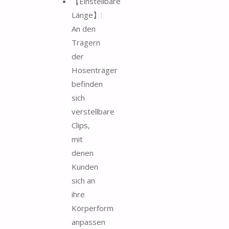
【Einstellbare
Länge】:
An den
Trägern
der
Hosenträger
befinden
sich
verstellbare
Clips,
mit
denen
Kunden
sich an
ihre
Körperform
anpassen