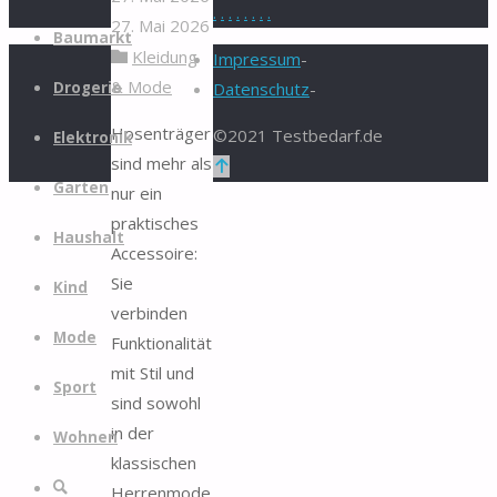
.
.
.
.
.
.
.
.
27. Mai 2026
Zum
Baumarkt
Kleidung
Inhalt
Impressum
-
& Mode
springen
Drogerie
Datenschutz
-
Hosenträger
©2021 Testbedarf.de
Elektronik
sind mehr als
Zurück
Garten
nur ein
nach
praktisches
oben
Haushalt
Accessoire:
Sie
Kind
verbinden
Mode
Funktionalität
mit Stil und
Sport
sind sowohl
in der
Wohnen
klassischen
Suche
Herrenmode