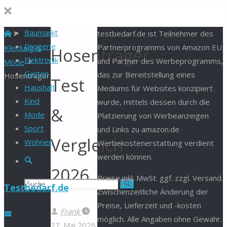
Baumarkt
Start
testbedarf.de ist Teilnehmer des
Drogerie
Partnerprogramms von Amazon EU
Kleidung &
Hosenträger
Elektronik
und Partner des Werbeprogramms,
Mode
Garten
das zur Bereitstellung eines
Hosenträger
Test
Haushalt
Mediums für Websites konzipiert
Kind
wurde, mittels dessen durch die
&
Mode
Platzierung von Werbeanzeigen
Sport
und Links zu amazon.de
Vergleich
Wohnen
Werbekostenerstattung verdient
werden können.
Suche
2026
Preise inkl. MwSt. ggf. zzgl. Versand.
Suchen
Suche
Testbedarf.de
Zwischenzeitliche Änderung der
Preise, Lieferzeit und -kosten
nach:
Frank
möglich. Alle Angaben ohne Gewähr.
27. Mai 2026