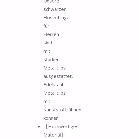
Unsere
schwarzen
Hosenträger
für
Herren
sind
mit
starken
Metallclips
ausgestattet,
Edelstahl-
Metallclips
mit
Kunststoffzähnen
können...
【Hochwertiges
Material】: