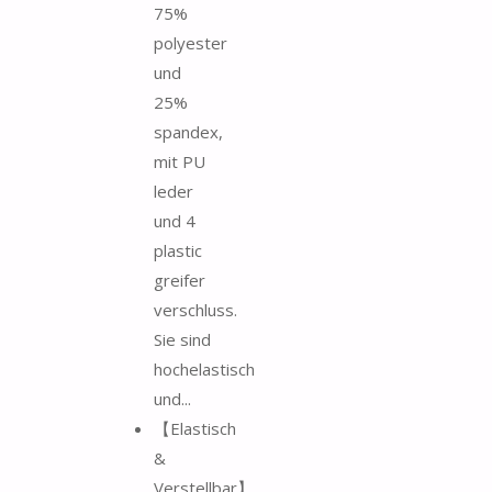
75%
polyester
und
25%
spandex,
mit PU
leder
und 4
plastic
greifer
verschluss.
Sie sind
hochelastisch
und...
【Elastisch
&
Verstellbar】