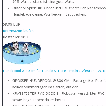
90% Wasserstand ist eine gute Wahl...
Outdoor Spiele für Kinder und Haustiere: Der planschbecke
Hundebadewanne, Wurfbecken, Babybecken...
59,99 EUR
Bei Amazon kaufen
Bestseller Nr. 3
Hundepool Ø 80 cm für Hunde & Tiere - mit kratzfesten PVC Bo
GROSSER HUNDEPOOL Ø 800 CM – Extra großer Pool für H
heißen Sommertagen im Garten, auf der...
KRATZFESTER PVC-BODEN – Robuster verstärkter PVC-Boden
sowie lange Lebensdauer bietet.
ANTI-RUTSCH-BELAG – Der strukturierte rutschfeste Bode