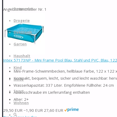
Zum
Angebot
Bestseller Nr. 1
Baumarkt
Inhalt
springen
Drogerie
Elektronik
Garten
Haushalt
Intex 57173NP - Mini Frame Pool Blau, Stahl und PVC, Blau, 1
Kind
Mini-Frame-Schwimmbecken, hellblaue Farbe, 122 x 122 
Kompakt, bequem, leicht, sicher und leicht waschbar: herv
Mode
Wasserkapazität: 337 Liter. Empfohlene Füllhöhe: 24 cm
Sport
Ablassschraube im Lieferumfang enthalten
Alter: 2+
Wohnen
29,50 EUR
−1,90 EUR
27,60 EUR
Suche