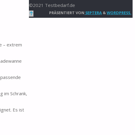
©2021 Testbedarf.de
Zurück
PRÄSENTIERT VON
SEPTERA
&
WORDPRESS.
nach
oben
e – extrem
ebadewanne
e passende
g im Schrank,
gnet. Es ist