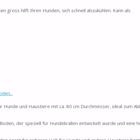
n gross hilft Ihren Hunden, sich schnell abzukühlen. Kann als
den...
unde und Haustiere mit ca. 80 cm Durchmesser, ideal zum Ab
, der speziell für Hundekrallen entwickelt wurde und eine hoh
n sorgt für sicheren Halt für Hunde und andere Haustiere beim