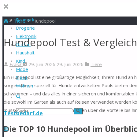
Baumarkt
Start
Tiere
Hundepool
Drogerie
Elektronik
Hundepool Test & Vergleic
Garten
Haushalt
Kind
Frank
29. Juni 2026
29. Juni 2026
Tiere
Mode
Ein Hundepool ist eine großartige Möglichkeit, Ihrem Hund an h
Sport
sorgen. Diese speziell für Hunde entwickelten Pools bieten den 
Wohnen
schwimmen – und das alles in einer sicheren und komfortable
Suche
die sowohl im Garten als auch auf Reisen verwendet werden kö
müssen – von den verschiedenen Arten über die Vorteile bis hi
Suchen
Suche
Testbedarf.de
nach:
Die TOP 10 Hundepool im Überbli