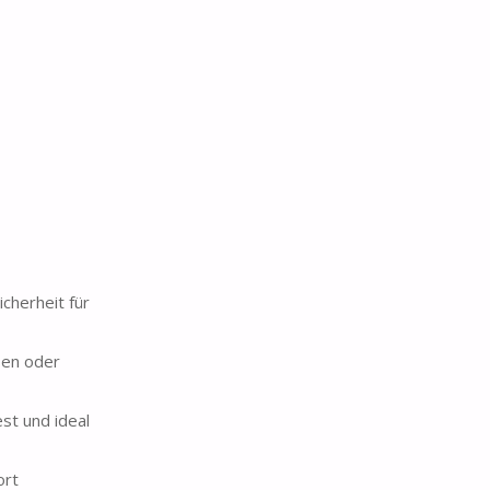
cherheit für
sen oder
st und ideal
ort