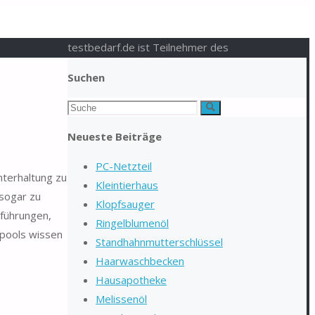
testbedarf.de ist Teilnehmer des
Suchen
Suchen
Suche
nach:
Neueste Beiträge
PC-Netzteil
nterhaltung zu
Kleintierhaus
 sogar zu
Klopfsauger
führungen,
Ringelblumenöl
epools wissen
Standhahnmutterschlüssel
Haarwaschbecken
Hausapotheke
Melissenöl