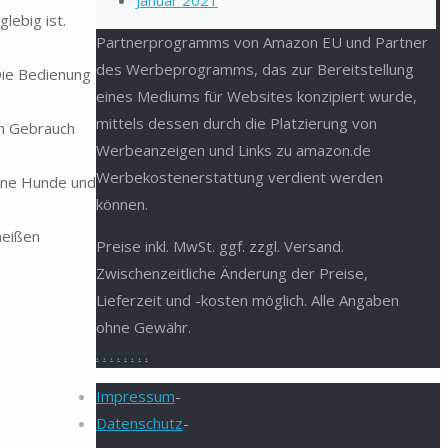
Januar 2021
lebig ist.
Partnerprogramms von Amazon EU und Partner
des Werbeprogramms, das zur Bereitstellung
Die Bedienung
eines Mediums für Websites konzipiert wurde,
mittels dessen durch die Platzierung von
in Gebrauch
Werbeanzeigen und Links zu amazon.de
Werbekostenerstattung verdient werden
eine Hunde und
können.
heißen
Preise inkl. MwSt. ggf. zzgl. Versand.
Zwischenzeitliche Änderung der Preise,
Lieferzeit und -kosten möglich. Alle Angaben
ohne Gewähr.
.
.
.
.
.
.
.
.
Impressum
-
Datenschutz
-