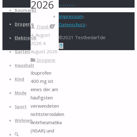
2026
.
.
.
.
.
.
.
.
Zum
Baumarkt
Inhalt
Impressum
-
springen
Drogerie
Datenschutz
-
Frank
4. August
©2021 Testbedarf.de
Elektronik
2026
4.
Zurück
August 2026
Garten
nach
Drogerie
oben
Haushalt
Ibuprofen
Kind
400 mg ist
eines der am
Mode
häufigsten
verwendeten
Sport
nichtsteroidalen
Wohnen
Antirheumatika
(NSAR) und
Suche