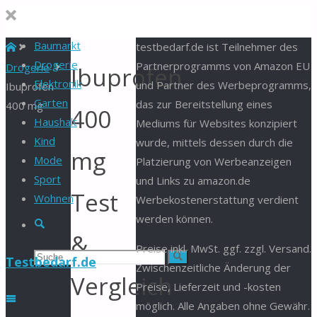
Baumarkt
Start
testbedarf.de ist Teilnehmer des
Drogerie
Partnerprogramms von Amazon EU
Drogerie
Ibuprofen
Elektronik
und Partner des Werbeprogramms,
Ibuprofen
Garten
das zur Bereitstellung eines
400 mg
400
Haushalt
Mediums für Websites konzipiert
Kind
wurde, mittels dessen durch die
mg
Mode
Platzierung von Werbeanzeigen
Sport
und Links zu amazon.de
Test
Wohnen
Werbekostenerstattung verdient
werden können.
Suche
&
Preise inkl. MwSt. ggf. zzgl. Versand.
Suchen
Suche
Testbedarf.de
Zwischenzeitliche Änderung der
Vergleich
Preise, Lieferzeit und -kosten
nach:
möglich. Alle Angaben ohne Gewähr.