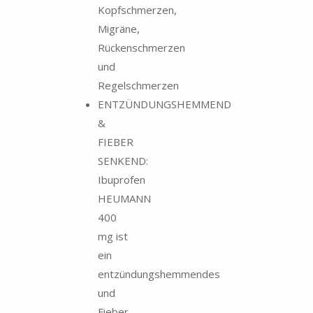
Kopfschmerzen,
Migräne,
Rückenschmerzen
und
Regelschmerzen
ENTZÜNDUNGSHEMMEND
&
FIEBER
SENKEND:
Ibuprofen
HEUMANN
400
mg ist
ein
entzündungshemmendes
und
Fieber