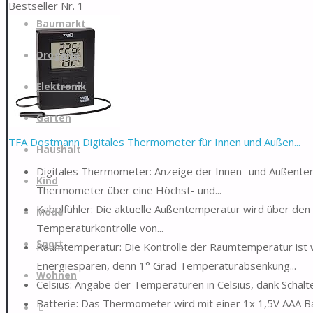
Bestseller Nr. 1
Zum
Baumarkt
Inhalt
springen
Drogerie
Elektronik
Garten
TFA Dostmann Digitales Thermometer für Innen und Außen...
Haushalt
Digitales Thermometer: Anzeige der Innen- und Außente
Kind
Thermometer über eine Höchst- und...
Kabelfühler: Die aktuelle Außentemperatur wird über den
Mode
Temperaturkontrolle von...
Sport
Raumtemperatur: Die Kontrolle der Raumtemperatur ist wi
Energiesparen, denn 1° Grad Temperaturabsenkung...
Wohnen
Celsius: Angabe der Temperaturen in Celsius, dank Schalt
Batterie: Das Thermometer wird mit einer 1x 1,5V AAA Ba
Suche