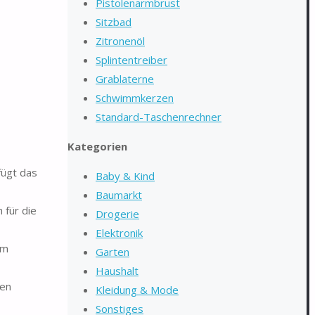
Pistolenarmbrust
Sitzbad
Zitronenöl
Splintentreiber
Grablaterne
Schwimmkerzen
Standard-Taschenrechner
Kategorien
fügt das
Baby & Kind
Baumarkt
 für die
Drogerie
Elektronik
im
Garten
Haushalt
den
Kleidung & Mode
Sonstiges