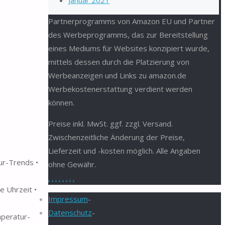
Januar 2021
Partnerprogramms von Amazon EU und Partner
des Werbeprogramms, das zur Bereitstellung
eines Mediums für Websites konzipiert wurde,
mittels dessen durch die Platzierung von
Werbeanzeigen und Links zu amazon.de
Werbekostenerstattung verdient werden
können.
Preise inkl. MwSt. ggf. zzgl. Versand.
Zwischenzeitliche Änderung der Preise,
Lieferzeit und -kosten möglich. Alle Angaben
ur-Trends •
ohne Gewähr.
.
.
.
.
.
.
.
.
e Uhrzeit •
Impressum
-
Datenschutz
-
mperatur-