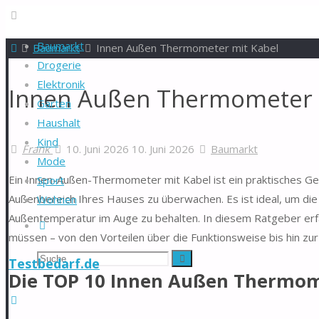
Baumarkt
Start
Baumarkt
Innen Außen Thermometer mit Kabel
Drogerie
Elektronik
Innen Außen Thermometer m
Garten
Haushalt
Kind
Frank
10. Juni 2026
10. Juni 2026
Baumarkt
Mode
Ein Innen-Außen-Thermometer mit Kabel ist ein praktisches Ger
Sport
Außenbereich Ihres Hauses zu überwachen. Es ist ideal, um 
Wohnen
Außentemperatur im Auge zu behalten. In diesem Ratgeber erf
Suche
müssen – von den Vorteilen über die Funktionsweise bis hin zu
Suchen
Suche
Testbedarf.de
Die TOP 10 Innen Außen Thermome
nach: