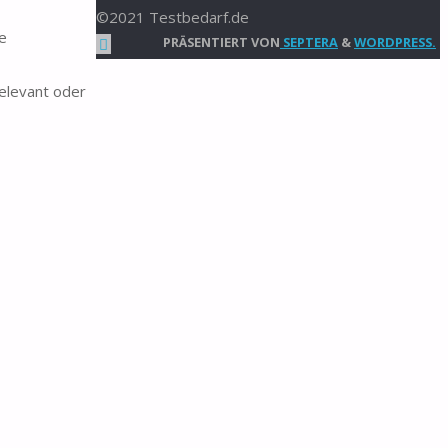
©2021 Testbedarf.de
e
Zurück
PRÄSENTIERT VON
SEPTERA
&
WORDPRESS.
nach
elevant oder
oben