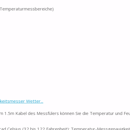
ne Temperaturmessbereiche)
eitsmesser Wetter...
 1.5m Kabel des Messfülers können Sie die Temperatur und Feu
 Celsius (32 bis 122 Fahrenheit); Temperatur-Messgenauigkeit: