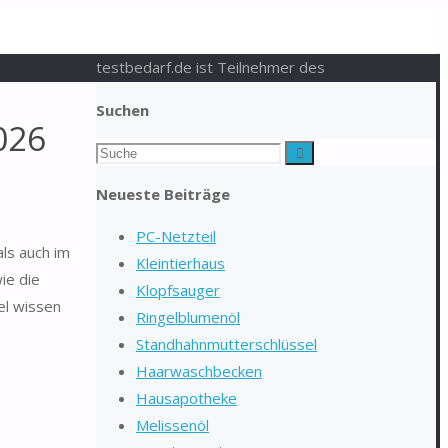
testbedarf.de ist Teilnehmer des
Suchen
026
Suchen
Suche
nach:
Neueste Beiträge
PC-Netzteil
ls auch im
Kleintierhaus
ie die
Klopfsauger
el wissen
Ringelblumenöl
Standhahnmutterschlüssel
Haarwaschbecken
Hausapotheke
Melissenöl