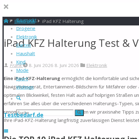
Baumarkt
Start
Elektronik
iPad KFZ Halterung
Drogerie
Elektronik
iPad KFZ Halterung Test & V
Garten
Haushalt
Kind
Frank
8. Juni 2026
8. Juni 2026
Elektronik
Mode
Eine iPad-KFZ-Halterung
ermöglicht die komfortable und sich
Sport
Navigationsgerät, Entertainment-Bildschirm für Mitfahrer oder a
Wohnen
optimalen Blickwinkel, festen Halt auch auf holprigen Straßen
Suche
erfahren Sie alles über die verschiedenen Halterungs-Typen, sin
renommierte Marken. Außerdem geben wir praxisnahe Tipps zur 
Suchen
Suche
Testbedarf.de
Ihre iPad-KFZ-Halterung langfristig zuverlässigen Dienst leistet
nach: