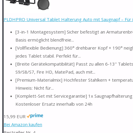
PLDHPRO Universal Tablet Halterung Auto mit Saugnapf – Für i 
[3-in-1 Montagesystem] Sicher befestigt an Armaturenbre
Basis ermöglicht blendfreie...
[Vollflexible Bedienung] 360° drehbarer Kopf + 190° neig
jedes Tablet stabil. Perfekt für...
[Breite Gerätekompatibilität] Passt zu allen 6-13" Tablets
S9/S8/S7, Fire HD, MatePad, auch mit...
[Premium-Materialmix] Hochfester Stahlkern + temperatu
Hinweis: Nicht für...
[Komplett-Set mit Servicegarantie] 1x Saugnapfhalterung 
Kostenloser Ersatz innerhalb von 24h
15,99 EUR
Bei Amazon kaufen
Bestseller Nr. 4