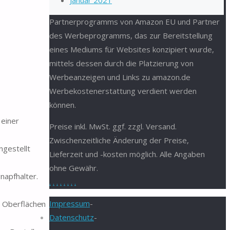
Januar 2021
Partnerprogramms von Amazon EU und Partner
des Werbeprogramms, das zur Bereitstellung
eines Mediums für Websites konzipiert wurde,
mittels dessen durch die Platzierung von
Werbeanzeigen und Links zu amazon.de
Werbekostenerstattung verdient werden
können.
 einer
Preise inkl. MwSt. ggf. zzgl. Versand.
Zwischenzeitliche Änderung der Preise,
ngestellt
Lieferzeit und -kosten möglich. Alle Angaben
ohne Gewähr.
napfhalter.
.
.
.
.
.
.
.
.
Impressum
-
n Oberflächen
Datenschutz
-