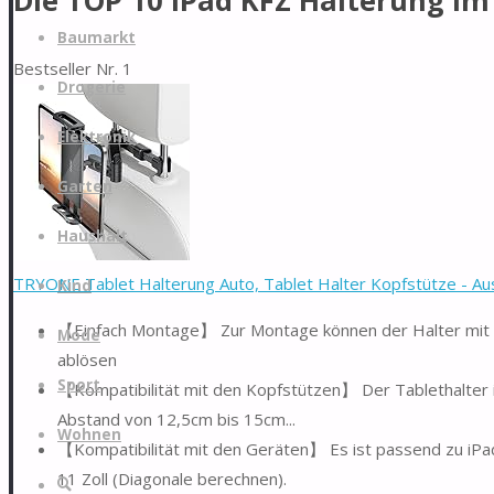
Die TOP 10 iPad KFZ Halterung im
Zum
Baumarkt
Inhalt
Bestseller Nr. 1
springen
Drogerie
Elektronik
Garten
Haushalt
TRYONE Tablet Halterung Auto, Tablet Halter Kopfstütze - Aus
Kind
【Einfach Montage】 Zur Montage können der Halter mit 
Mode
ablösen
Sport
【Kompatibilität mit den Kopfstützen】 Der Tablethalter i
Abstand von 12,5cm bis 15cm...
Wohnen
【Kompatibilität mit den Geräten】 Es ist passend zu iPa
11 Zoll (Diagonale berechnen).
Suche