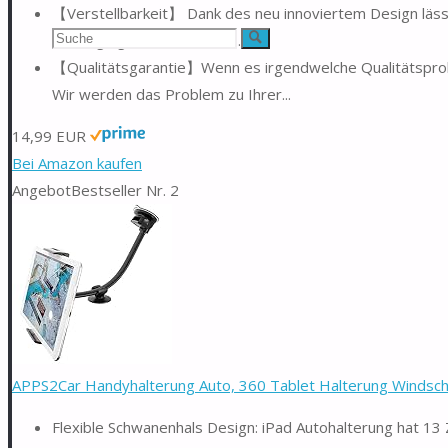
【Verstellbarkeit】 Dank des neu innoviertem Design lässt 
Suchen
mit Kugelgelenk, um einen...
Suche
【Qualitätsgarantie】Wenn es irgendwelche Qualitätsproble
nach:
Wir werden das Problem zu Ihrer...
14,99 EUR
Bei Amazon kaufen
Angebot
Bestseller Nr. 2
APPS2Car Handyhalterung Auto, 360 Tablet Halterung Windschu
Flexible Schwanenhals Design: iPad Autohalterung hat 13 