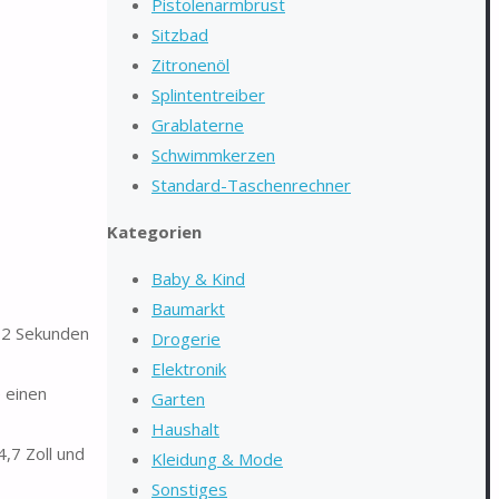
Pistolenarmbrust
Sitzbad
Zitronenöl
Splintentreiber
Grablaterne
Schwimmkerzen
Standard-Taschenrechner
Kategorien
Baby & Kind
Baumarkt
 2 Sekunden
Drogerie
Elektronik
 einen
Garten
Haushalt
,7 Zoll und
Kleidung & Mode
Sonstiges