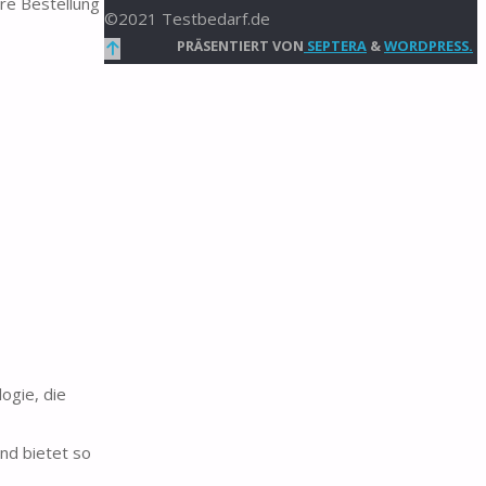
re Bestellung
©2021 Testbedarf.de
Zurück
PRÄSENTIERT VON
SEPTERA
&
WORDPRESS.
nach
oben
ogie, die
nd bietet so