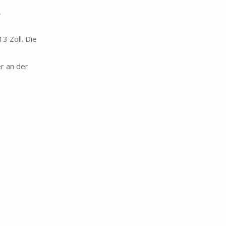
,
3 Zoll. Die
r an der