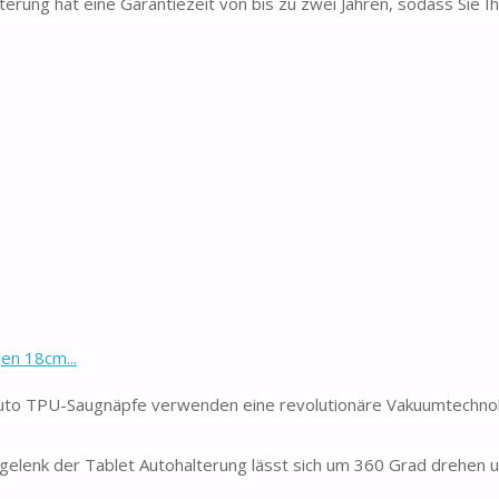
rung hat eine Garantiezeit von bis zu zwei Jahren, sodass Sie Ih
en 18cm...
auto TPU-Saugnäpfe verwenden eine revolutionäre Vakuumtechnol
lenk der Tablet Autohalterung lässt sich um 360 Grad drehen u