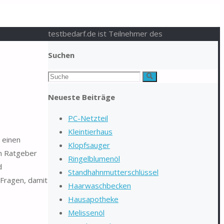
testbedarf.de ist Teilnehmer des
Suchen
Suchen
Suche
nach:
Neueste Beiträge
PC-Netzteil
Kleintierhaus
 einen
Klopfsauger
en Ratgeber
Ringelblumenöl
d
Standhahnmutterschlüssel
 Fragen, damit
Haarwaschbecken
Hausapotheke
Melissenöl