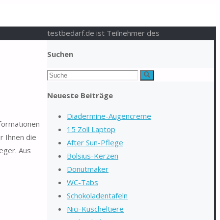
testbedarf.de ist Teilnehmer des
Suchen
Suchen
Suche
nach:
Neueste Beiträge
Diadermine-Augencreme
nformationen
15 Zoll Laptop
r Ihnen die
After Sun-Pflege
eger. Aus
Bolsius-Kerzen
Donutmaker
WC-Tabs
Schokoladentafeln
Nici-Kuscheltiere