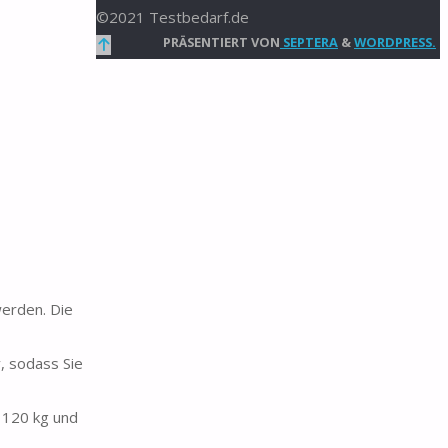
©2021 Testbedarf.de
Zurück
PRÄSENTIERT VON
SEPTERA
&
WORDPRESS.
nach
oben
werden. Die
, sodass Sie
 120 kg und