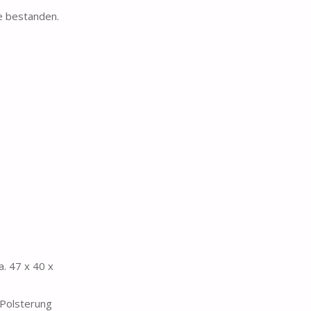
le bestanden.
a. 47 x 40 x
 Polsterung