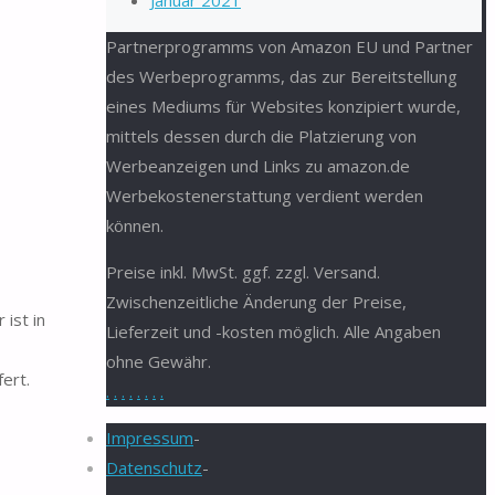
Januar 2021
Partnerprogramms von Amazon EU und Partner
des Werbeprogramms, das zur Bereitstellung
eines Mediums für Websites konzipiert wurde,
mittels dessen durch die Platzierung von
Werbeanzeigen und Links zu amazon.de
Werbekostenerstattung verdient werden
können.
Preise inkl. MwSt. ggf. zzgl. Versand.
Zwischenzeitliche Änderung der Preise,
 ist in
Lieferzeit und -kosten möglich. Alle Angaben
ohne Gewähr.
ert.
.
.
.
.
.
.
.
.
Impressum
-
Datenschutz
-