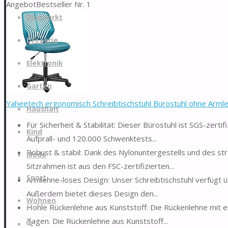
Angebot
Bestseller Nr. 1
Zum
Baumarkt
Inhalt
springen
Drogerie
Elektronik
Garten
Yaheetech ergonomisch Schreibtischstuhl Bürostuhl ohne Armleh
Haushalt
Für Sicherheit & Stabilität: Dieser Bürostuhl ist SGS-ze
Kind
Aufprall- und 120.000 Schwenktests...
Robust & stabil: Dank des Nylonuntergestells und des stra
Mode
Sitzrahmen ist aus den FSC-zertifizierten...
Sport
Armlehne-loses Design: Unser Schreibtischstuhl verfügt
Außerdem bietet dieses Design den...
Wohnen
Hohle Rückenlehne aus Kunststoff: Die Rückenlehne mit ei
Tagen. Die Rückenlehne aus Kunststoff...
Suche