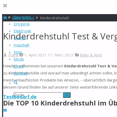
Baumarkt
Start
Baby & Kind
Kinderdrehstuhl
Drogerie
Elektronik
Kinderdrehstuhl Test & Ver
Garten
Haushalt
Kind
Frank
1. April 2021
17. März 2021
Baby & Kind
Mode
Herzlich willkommen bei unserem
Kinderdrehstuhl Test & Ve
Sport
zu Kinderdrehstühle und worauf man unbedingt achten sollte, b
Wohnen
meistverkauftesten Produkte bei Amazon, – übersichtlich darge
Suche
diesem Grund finden Sie auf unserer Seite weiterführende Link
Suchen
Suche
Testbedarf.de
Die TOP 10 Kinderdrehstuhl im Üb
nach: