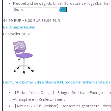
Flexibel und beweglich: Unser Bürostuhl verfügt über fünf
Suchen
bewegen können. So können Sie...
Suche
nach:
41,99 EUR
−8,00 EUR
33,99 EUR
Bei Amazon kaufen
Bestseller Nr. 2
FurnitureR Bunter Schreibtischstuhl, moderner höhenverstellbar
【Farbenfrohes Design】 Bringen Sie frische Energie in Ihr
Atmosphäre in Kinderzimmer...
【Armlos & 360° Drehbar】 Der armlos gestaltete Schreibt