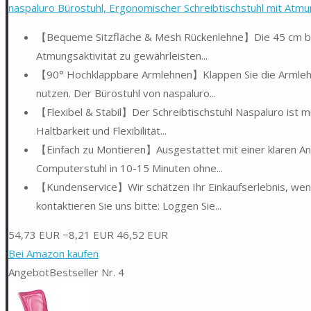
naspaluro Bürostuhl, Ergonomischer Schreibtischstuhl mit Atmun
【Bequeme Sitzfläche & Mesh Rückenlehne】Die 45 cm brei
Atmungsaktivität zu gewährleisten...
【90° Hochklappbare Armlehnen】Klappen Sie die Armlehne
nutzen. Der Bürostuhl von naspaluro...
【Flexibel & Stabil】Der Schreibtischstuhl Naspaluro ist mi
Haltbarkeit und Flexibilität...
【Einfach zu Montieren】Ausgestattet mit einer klaren A
Computerstuhl in 10-15 Minuten ohne...
【Kundenservice】Wir schätzen Ihr Einkaufserlebnis, wen
kontaktieren Sie uns bitte: Loggen Sie...
54,73 EUR
−8,21 EUR
46,52 EUR
Bei Amazon kaufen
Angebot
Bestseller Nr. 4