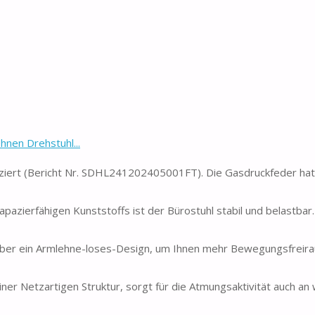
nen Drehstuhl...
rtifiziert (Bericht Nr. SDHL241202405001FT). Die Gasdruckfeder ha
pazierfähigen Kunststoffs ist der Bürostuhl stabil und belastbar
 über ein Armlehne-loses-Design, um Ihnen mehr Bewegungsfreira
ner Netzartigen Struktur, sorgt für die Atmungsaktivität auch a