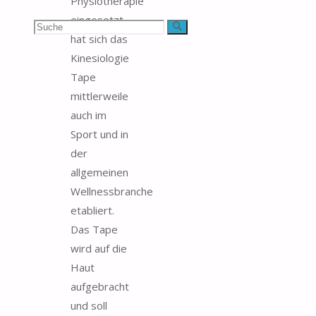
Physiotherapie
eingesetzt,
Suchen
Suche
hat sich das
nach:
Kinesiologie
Tape
mittlerweile
auch im
Sport und in
der
allgemeinen
Wellnessbranche
etabliert.
Das Tape
wird auf die
Haut
aufgebracht
und soll