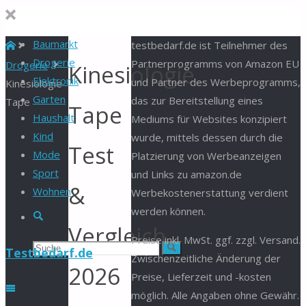
Baumarkt
Start
testbedarf.de ist Teilnehmer des
Drogerie
Partnerprogramms von Amazon EU
Drogerie
Kinesiologie
Elektronik
und Partner des Werbeprogramms,
Kinesiologie
Garten
das zur Bereitstellung eines
Tape
Tape
Haushalt
Mediums für Websites konzipiert
Kind
wurde, mittels dessen durch die
Test
Mode
Platzierung von Werbeanzeigen
Sport
und Links zu amazon.de
&
Wohnen
Werbekostenerstattung verdient
werden können.
Suche
Vergleich
Preise inkl. MwSt. ggf. zzgl. Versand.
Suchen
Suche
Testbedarf.de
Zwischenzeitliche Änderung der
2026
Preise, Lieferzeit und -kosten
nach:
möglich. Alle Angaben ohne Gewähr.