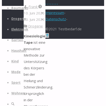
.
.
.
.
.
.
.
.
Zum
Frank
Baumarkt
Inhalt
Impressum
-
10. Juni 2026
springen
Drogerie
Datenschutz
-
10. Juni 2026
Drogerie
©2021 Testbedarf.de
Elektronik
Zurück
Kinesiologie
Garten
nach
Tape
ist eine
oben
innovative
Haushalt
Methode zur
Unterstützung
Kind
des Körpers
Mode
bei der
Heilung und
Sport
Schmerzlinderung.
Ursprünglich
Wohnen
in der
Suche