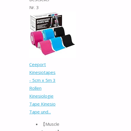
Nr. 3
Ceeport
Kinesiotapes
- 5cm x 5m 3
Rollen
Kinesiologie
Tape Kinesio
Tape und...
【Muscle