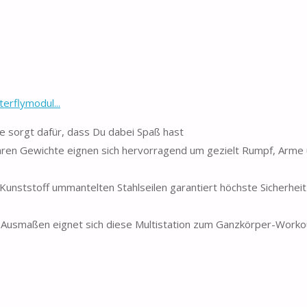
erflymodul...
ake sorgt dafür, dass Du dabei Spaß hast
baren Gewichte eignen sich hervorragend um gezielt Rumpf, Arme
nststoff ummantelten Stahlseilen garantiert höchste Sicherheit u
en Ausmaßen eignet sich diese Multistation zum Ganzkörper-Workou