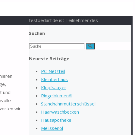
testbedarf.de ist Teilnehmer des
Suchen
Suchen
Suche
nach:
Neueste Beiträge
PC-Netzteil
nieren
Kleintierhaus
ge,
Klopfsauger
et und
Ringelblumenöl
nvolle
Standhahnmutterschlüssel
worten wir
Haarwaschbecken
Hausapotheke
Melissenöl