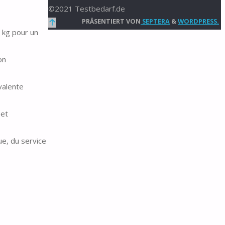
©2021 Testbedarf.de
Zurück
PRÄSENTIERT VON
SEPTERA
&
WORDPRESS.
 kg pour un
nach
oben
on
valente
 et
ue, du service