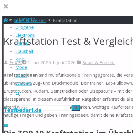
Baumarkt
Start
Sport & Freizeit
Kraftstation
Drogerie
Elektronik
Kraftstation Test & Verglei
Garten
Haushalt
Kind
Frank
1. Juni 2026
1. Juni 2026
Sport & Freizeit
Mode
Kraftstationen
sind multifunktionale Trainingsgeräte, die ve
Sport
üblicherweise Zug‑ und Druckmodule, Beintrainer, Lat‑Pulldown
Wohnen
Brustdrücken, Rudern, Beinstrecken oder Bizepscurls – mit der 
Suche
platzsparend. In diesem ausführlichen Ratgeber erfährst du all
Alternativen, beliebte Modelle und Marken, wichtige Kaufkriter
Suchen
Suche
Testbedarf.de
häufige Fragen und geben Trainingsideen, damit deine Kraftstati
nach: