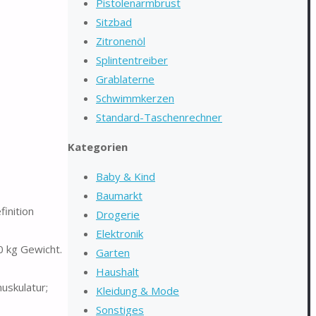
Pistolenarmbrust
Sitzbad
Zitronenöl
Splintentreiber
Grablaterne
Schwimmkerzen
Standard-Taschenrechner
Kategorien
Baby & Kind
Baumarkt
inition
Drogerie
Elektronik
0 kg Gewicht.
Garten
Haushalt
uskulatur;
Kleidung & Mode
Sonstiges