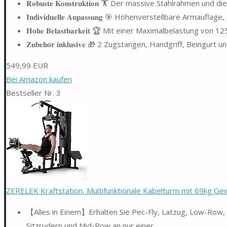
𝐑𝐨𝐛𝐮𝐬𝐭𝐞 𝐊𝐨𝐧𝐬𝐭𝐫𝐮𝐤𝐭𝐢𝐨𝐧 🏋️ Der massive Stahlrahmen 
𝐈𝐧𝐝𝐢𝐯𝐢𝐝𝐮𝐞𝐥𝐥𝐞 𝐀𝐧𝐩𝐚𝐬𝐬𝐮𝐧𝐠 🎯 Höhenverstellbare Arm
𝐇𝐨𝐡𝐞 𝐁𝐞𝐥𝐚𝐬𝐭𝐛𝐚𝐫𝐤𝐞𝐢𝐭 🏆 Mit einer Maximalbelastu
𝐙𝐮𝐛𝐞𝐡𝐨̈𝐫 𝐢𝐧𝐤𝐥𝐮𝐬𝐢𝐯𝐞 🎁 2 Zugstangen, Handgriff, Bei
549,99 EUR
Bei Amazon kaufen
Bestseller Nr. 3
ZERELEK Kraftstation, Multifunktionale Kabelturm mit 69kg Gew
【Alles in Einem】Erhalten Sie Pec-Fly, Latzug, Low-Row, 
Sitzrudern und Mid-Row an nur einer...