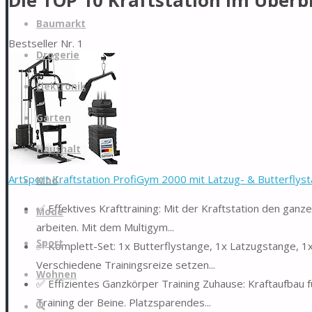
Die TOP 10 Kraftstation im Überb
Zum
Baumarkt
Inhalt
Bestseller Nr. 1
springen
Drogerie
Elektronik
Garten
Haushalt
ArtSport Kraftstation ProfiGym 2000 mit Latzug- & Butterflysta
Kind
✅ Effektives Krafttraining: Mit der Kraftstation den ganz
Mode
arbeiten. Mit dem Multigym...
Sport
✅ Komplett-Set: 1x Butterflystange, 1x Latzugstange, 1x
Verschiedene Trainingsreize setzen...
Wohnen
✅ Effizientes Ganzkörper Training Zuhause: Kraftaufbau f
Training der Beine. Platzsparendes...
Suche