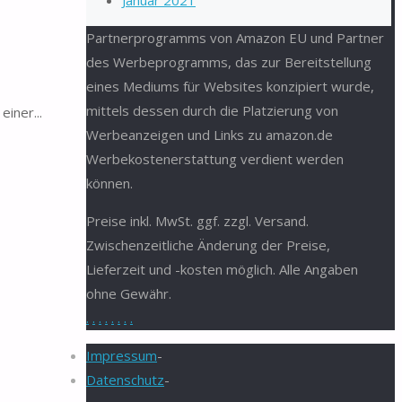
Januar 2021
Partnerprogramms von Amazon EU und Partner
des Werbeprogramms, das zur Bereitstellung
eines Mediums für Websites konzipiert wurde,
mittels dessen durch die Platzierung von
einer...
Werbeanzeigen und Links zu amazon.de
Werbekostenerstattung verdient werden
können.
Preise inkl. MwSt. ggf. zzgl. Versand.
Zwischenzeitliche Änderung der Preise,
Lieferzeit und -kosten möglich. Alle Angaben
ohne Gewähr.
.
.
.
.
.
.
.
.
Impressum
-
Datenschutz
-