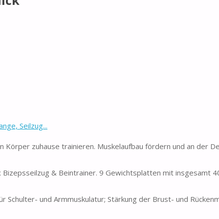
lick
nge, Seilzug...
en Körper zuhause trainieren. Muskelaufbau fördern und an der Def
 Bizepsseilzug & Beintrainer. 9 Gewichtsplatten mit insgesamt 4
ür Schulter- und Armmuskulatur; Stärkung der Brust- und Rückenm