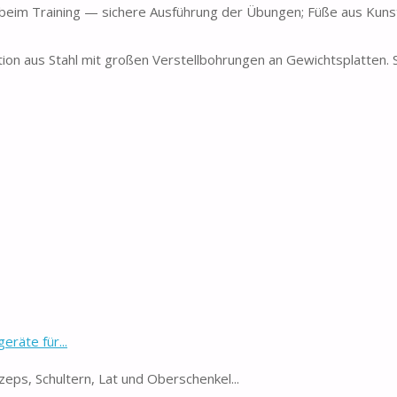
lt beim Training — sichere Ausführung der Übungen; Füße aus Kuns
on aus Stahl mit großen Verstellbohrungen an Gewichtsplatten. S
räte für...
izeps, Trizeps, Schultern, Lat und Oberschenkel...