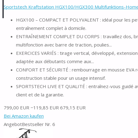
Sportstech Kraftstation HGX100/HGX300 Multifunktions-Homeg
HGX100 – COMPACT ET POLYVALENT : idéal pour les petits
entraînement complet à domicile.
ENTRAÎNEMENT COMPLET DU CORPS : travaillez dos, bras,
multifonction avec barre de traction, poulies...
EXERCICES VARIÉS : tirage vertical, développé, extension 
adaptée aux débutants comme aux...
CONFORT ET SÉCURITÉ : rembourrage en mousse EVA respi
construction stable pour un usage intensif.
SPORTSTECH LIVE ET QUALITÉ : entraînez-vous guidé avec l
client et de la garantie.
799,00 EUR
−119,85 EUR
679,15 EUR
Bei Amazon kaufen
Angebot
Bestseller Nr. 6