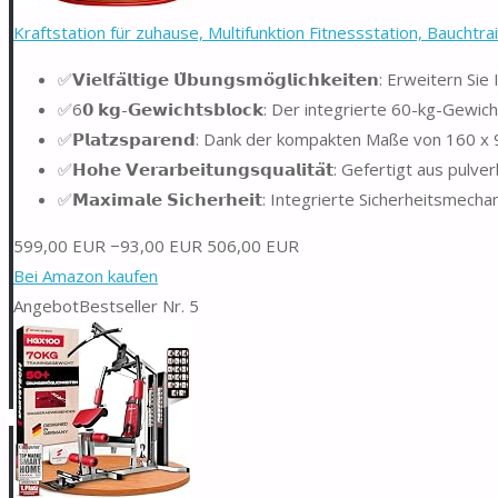
Kraftstation für zuhause, Multifunktion Fitnessstation, Bauchtra
✅𝗩𝗶𝗲𝗹𝗳𝗮̈𝗹𝘁𝗶𝗴𝗲 𝗨̈𝗯𝘂𝗻𝗴𝘀𝗺𝗼̈𝗴𝗹𝗶𝗰𝗵𝗸𝗲𝗶𝘁𝗲𝗻: Erweitern 
✅6𝟬 𝗸𝗴-𝗚𝗲𝘄𝗶𝗰𝗵𝘁𝘀𝗯𝗹𝗼𝗰𝗸: Der integrierte 60-kg-Ge
✅𝗣𝗹𝗮𝘁𝘇𝘀𝗽𝗮𝗿𝗲𝗻𝗱: Dank der kompakten Maße von 160 
✅𝗛𝗼𝗵𝗲 𝗩𝗲𝗿𝗮𝗿𝗯𝗲𝗶𝘁𝘂𝗻𝗴𝘀𝗾𝘂𝗮𝗹𝗶𝘁𝗮̈𝘁: Gefertigt aus
✅𝗠𝗮𝘅𝗶𝗺𝗮𝗹𝗲 𝗦𝗶𝗰𝗵𝗲𝗿𝗵𝗲𝗶𝘁: Integrierte Sicherhei
599,00 EUR
−93,00 EUR
506,00 EUR
Bei Amazon kaufen
Angebot
Bestseller Nr. 5