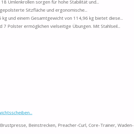
und die 18 Umlenkrollen sorgen für hohe Stabilität und...
auflage, gepolsterte Sitzfläche und ergonomische...
ng von 125 kg und einem Gesamtgewicht von 114,96 kg bietet diese...
ngurt und 7 Polster ermöglichen vielseitige Übungen. Mit Stahlseil...
ichtsscheiben...
Brustpresse, Beinstrecken, Preacher-Curl, Core-Trainer, Waden-