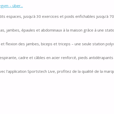
ym – über...
 espaces, jusqu'à 30 exercices et poids enfichables jusqu'à 70
 jambes, épaules et abdominaux à la maison grâce à une stati
et flexion des jambes, biceps et triceps – une seule station poly
rante, cadre et câbles en acier renforcé, pieds antidérapants
'application Sportstech Live, profitez de la qualité de la marq