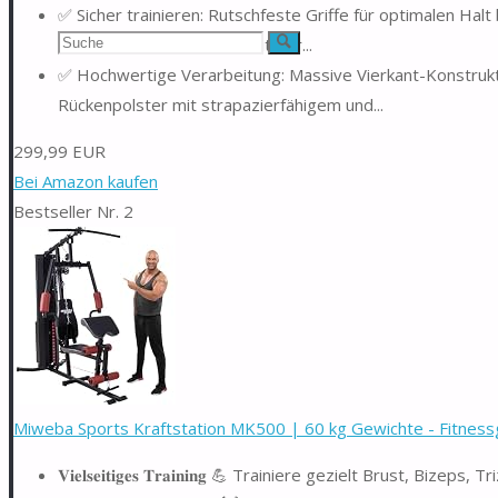
✅ Sicher trainieren: Rutschfeste Griffe für optimalen Ha
Suchen
erhöhen die Standsicherheit der...
Suche
✅ Hochwertige Verarbeitung: Massive Vierkant-Konstrukti
nach:
Rückenpolster mit strapazierfähigem und...
299,99 EUR
Bei Amazon kaufen
Bestseller Nr. 2
Miweba Sports Kraftstation MK500 | 60 kg Gewichte - Fitnessge
𝐕𝐢𝐞𝐥𝐬𝐞𝐢𝐭𝐢𝐠𝐞𝐬 𝐓𝐫𝐚𝐢𝐧𝐢𝐧𝐠 💪 Trainiere gezielt Brust, B