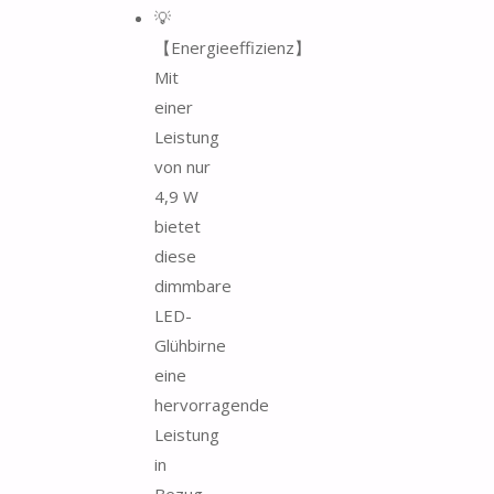
💡
【Energieeffizienz】
Mit
einer
Leistung
von nur
4,9 W
bietet
diese
dimmbare
LED-
Glühbirne
eine
hervorragende
Leistung
in
Bezug