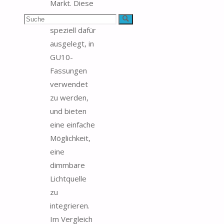
Markt. Diese
Lampen sind
Suchen
Suche
speziell dafür
nach:
ausgelegt, in
GU10-
Fassungen
verwendet
zu werden,
und bieten
eine einfache
Möglichkeit,
eine
dimmbare
Lichtquelle
zu
integrieren.
Im Vergleich