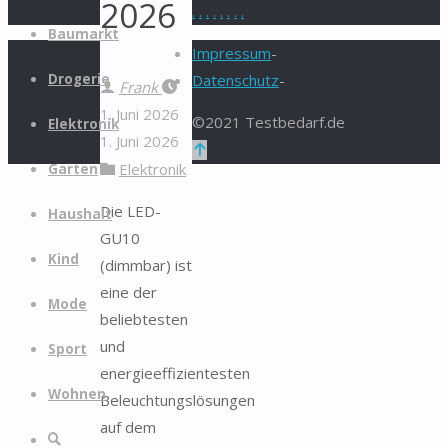
2026
.
.
.
.
.
.
.
.
Zum
Baumarkt
Inhalt
Impressum
-
springen
Drogerie
Datenschutz
-
Frank
1. Juni 2026
©2021 Testbedarf.de
Elektronik
1. Juni 2026
Zurück
Elektronik
Garten
nach
oben
Die LED-
Haushalt
GU10
Kind
(dimmbar) ist
eine der
Mode
beliebtesten
und
Sport
energieeffizientesten
Wohnen
Beleuchtungslösungen
auf dem
Suche