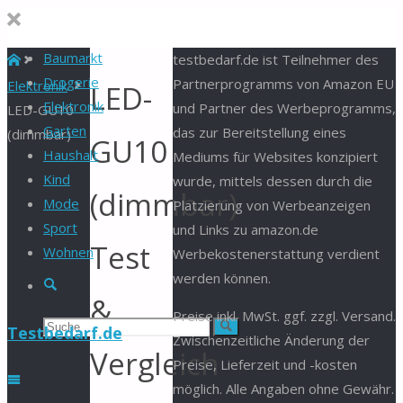
Baumarkt
Start
testbedarf.de ist Teilnehmer des
Drogerie
Partnerprogramms von Amazon EU
Elektronik
LED-
Elektronik
und Partner des Werbeprogramms,
LED-GU10
Garten
das zur Bereitstellung eines
(dimmbar)
GU10
Haushalt
Mediums für Websites konzipiert
Kind
wurde, mittels dessen durch die
(dimmbar)
Mode
Platzierung von Werbeanzeigen
Sport
und Links zu amazon.de
Test
Wohnen
Werbekostenerstattung verdient
werden können.
Suche
&
Preise inkl. MwSt. ggf. zzgl. Versand.
Suchen
Suche
Testbedarf.de
Zwischenzeitliche Änderung der
Vergleich
Preise, Lieferzeit und -kosten
nach:
möglich. Alle Angaben ohne Gewähr.