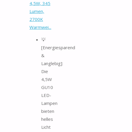
4,5W, 345
Lumen,
2700K
Warmwei...
💡
[Energiesparend
&
Langlebig]:
Die
4,5W
GU10
LED-
Lampen
bieten
helles
Licht