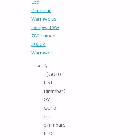
Led
Dimmbar
Warmweiss
Lampe, 4.9W
780 Lumen
3000K
Warmwei...
💡
【GU10
Led
Dimmbar】
GY
GU10
die
dimmbare
LED-