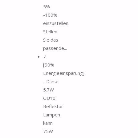
5%
-100%
einzustellen.
Stellen
Sie das
passende...
✓
[90%
Energieeinsparung]
- Diese
5.7W
GU10
Reflektor
Lampen
kann
75W