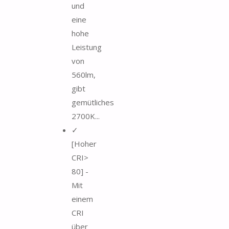
und
eine
hohe
Leistung
von
560lm,
gibt
gemütliches
2700K...
✓
[Hoher
CRI>
80] -
Mit
einem
CRI
über