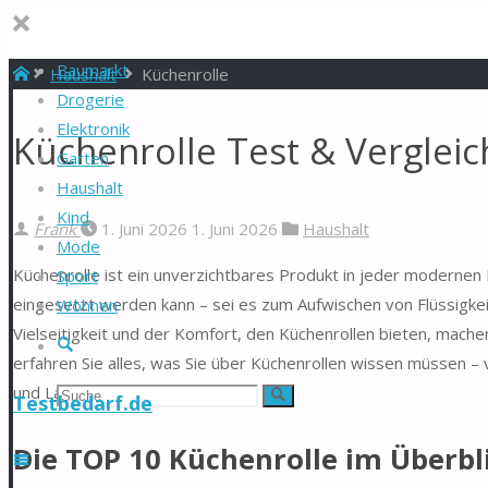
Baumarkt
Start
Haushalt
Küchenrolle
Drogerie
Elektronik
Küchenrolle Test & Verglei
Garten
Haushalt
Kind
Frank
1. Juni 2026
1. Juni 2026
Haushalt
Mode
Küchenrolle ist ein unverzichtbares Produkt in jeder modernen Kü
Sport
eingesetzt werden kann – sei es zum Aufwischen von Flüssigke
Wohnen
Vielseitigkeit und der Komfort, den Küchenrollen bieten, mach
Suche
erfahren Sie alles, was Sie über Küchenrollen wissen müssen –
und Lagerung.
Suchen
Suche
Testbedarf.de
nach:
Die TOP 10 Küchenrolle im Überbl