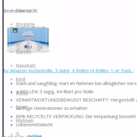
Zum
Bestseller Nr. 1
Baumarkt
Inhalt
springen
Drogerie
Elektronik
Garten
Haushalt
by Amazon Küchenrolle, 3-lagig, 4 Rollen (4 Rollen, 1-er Pack...
Kind
Stark und saugfähig: Hart im Nehmen bei alltäglichen Ve
4 ROLLEN: 3-lagig, 64 Blatt pro Rolle
Mode
VERANTWORTUNGSBEWUSST BESCHAFFT: Hergestellt aus FSC
Sport
künftige Generationen zu erhalten
60% RECYCELTE VERPACKUNG: Die Verpackung besteht zu
Wohnen
Lebensmittelecht
Suche