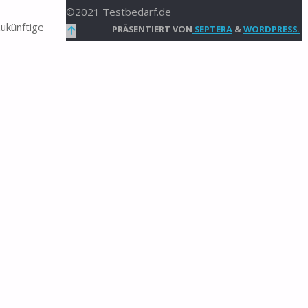
©2021 Testbedarf.de
ukünftige
Zurück
PRÄSENTIERT VON
SEPTERA
&
WORDPRESS.
nach
oben