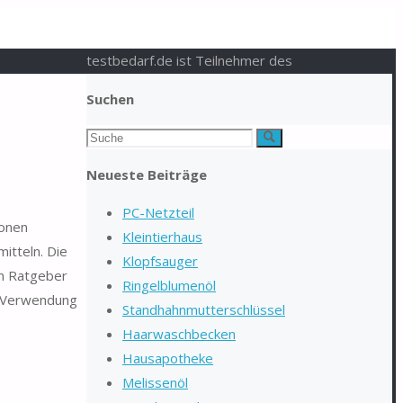
testbedarf.de ist Teilnehmer des
Suchen
Suchen
Suche
nach:
Neueste Beiträge
PC-Netzteil
ionen
Kleintierhaus
itteln. Die
Klopfsauger
em Ratgeber
Ringelblumenöl
ur Verwendung
Standhahnmutterschlüssel
Haarwaschbecken
Hausapotheke
Melissenöl