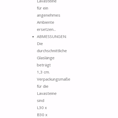
Lavasteine
​​für ein
angenehmes
Ambiente
ersetzen...
ABMESSUNGEN:
Die
durchschnittliche
Glaslänge
beträgt
1,3 cm.
Verpackungsmaße
für die
Lavasteine
​​sind
L30 x
B30 x