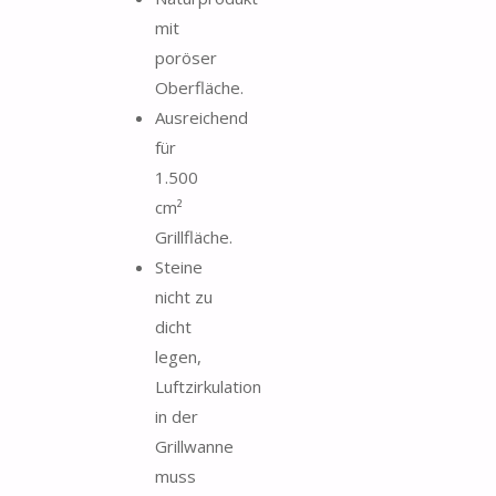
mit
poröser
Oberfläche.
Ausreichend
für
1.500
cm²
Grillfläche.
Steine
nicht zu
dicht
legen,
Luftzirkulation
in der
Grillwanne
muss