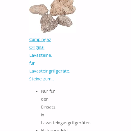
Campingaz
Original
Lavasteine,
für
Lavasteingrillgeräte,
Steine zum...
Nur für
den
Einsatz
in
Lavasteingasgrillgeräten.
Naturprodukt