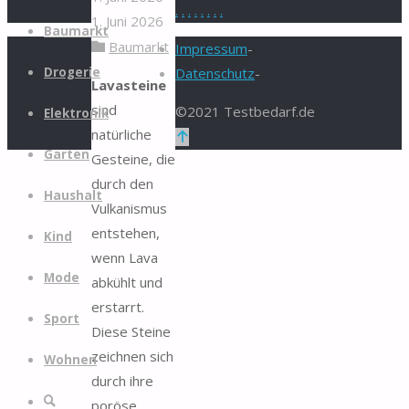
.
.
.
.
.
.
.
.
1. Juni 2026
Zum
Baumarkt
Baumarkt
Inhalt
Impressum
-
springen
Drogerie
Datenschutz
-
Lavasteine
sind
©2021 Testbedarf.de
Elektronik
natürliche
Zurück
Garten
Gesteine, die
nach
durch den
oben
Haushalt
Vulkanismus
entstehen,
Kind
wenn Lava
Mode
abkühlt und
erstarrt.
Sport
Diese Steine
zeichnen sich
Wohnen
durch ihre
Suche
poröse