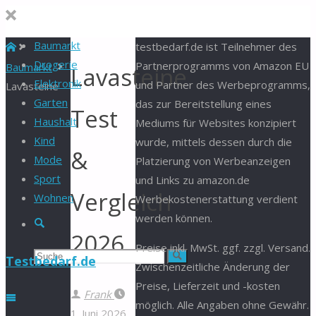
Baumarkt
Start
testbedarf.de ist Teilnehmer des
Drogerie
Partnerprogramms von Amazon EU
Baumarkt
Lavasteine
Elektronik
und Partner des Werbeprogramms,
Lavasteine
Garten
das zur Bereitstellung eines
Test
Haushalt
Mediums für Websites konzipiert
Kind
wurde, mittels dessen durch die
&
Mode
Platzierung von Werbeanzeigen
Sport
und Links zu amazon.de
Vergleich
Wohnen
Werbekostenerstattung verdient
werden können.
Suche
2026
Preise inkl. MwSt. ggf. zzgl. Versand.
Suchen
Suche
Testbedarf.de
Zwischenzeitliche Änderung der
Preise, Lieferzeit und -kosten
nach:
Frank
möglich. Alle Angaben ohne Gewähr.
1. Juni 2026