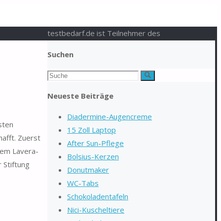
testbedarf.de ist Teilnehmer des
Suchen
Suchen
Suche
nach:
Neueste Beiträge
Diadermine-Augencreme
sten
15 Zoll Laptop
afft. Zuerst
After Sun-Pflege
 dem Lavera-
Bolsius-Kerzen
 Stiftung
Donutmaker
WC-Tabs
Schokoladentafeln
Nici-Kuscheltiere