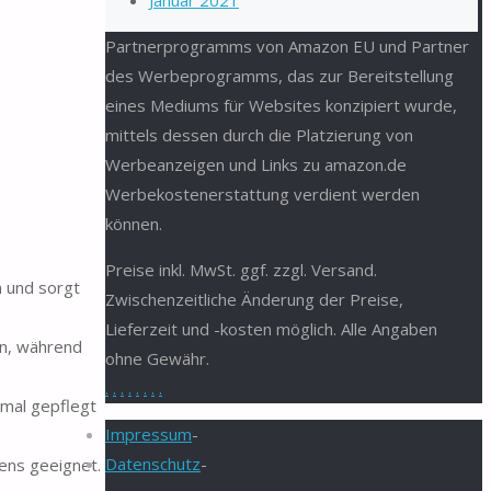
Januar 2021
Partnerprogramms von Amazon EU und Partner
des Werbeprogramms, das zur Bereitstellung
eines Mediums für Websites konzipiert wurde,
mittels dessen durch die Platzierung von
Werbeanzeigen und Links zu amazon.de
Werbekostenerstattung verdient werden
können.
Preise inkl. MwSt. ggf. zzgl. Versand.
n und sorgt
Zwischenzeitliche Änderung der Preise,
Lieferzeit und -kosten möglich. Alle Angaben
en, während
ohne Gewähr.
.
.
.
.
.
.
.
.
mal gepflegt
Impressum
-
Datenschutz
-
ens geeignet.