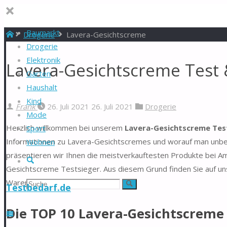
Baumarkt
Start
Drogerie
Lavera-Gesichtscreme
Drogerie
Elektronik
Lavera-Gesichtscreme Test 
Garten
Haushalt
Kind
Frank
26. Juli 2021
26. Juli 2021
Drogerie
Mode
Herzlich willkommen bei unserem
Lavera-Gesichtscreme Test
Sport
Informationen zu Lavera-Gesichtscremes und worauf man unbedi
Wohnen
präsentieren wir Ihnen die meistverkauftesten Produkte bei Am
Suche
Gesichtscreme Testsieger. Aus diesem Grund finden Sie auf uns
Warentest.
Suchen
Suche
Testbedarf.de
nach:
Die TOP 10 Lavera-Gesichtscreme