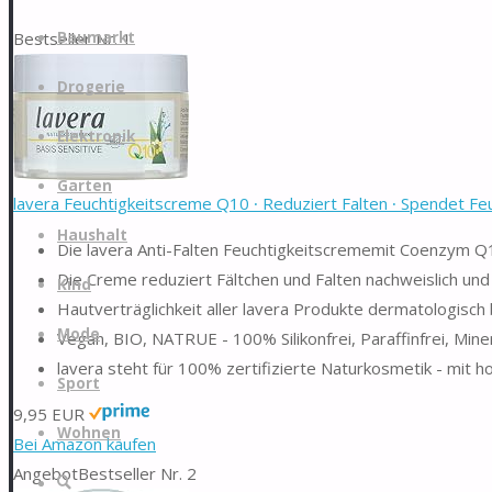
Zum
Bestseller Nr. 1
Baumarkt
Inhalt
springen
Drogerie
Elektronik
Garten
lavera Feuchtigkeitscreme Q10 ∙ Reduziert Falten ∙ Spendet Feuc
Haushalt
Die lavera Anti-Falten Feuchtigkeitscrememit Coenzym Q10
Die Creme reduziert Fältchen und Falten nachweislich und 
Kind
Hautverträglichkeit aller lavera Produkte dermatologisch
Mode
Vegan, BIO, NATRUE - 100% Silikonfrei, Paraffinfrei, Miner
lavera steht für 100% zertifizierte Naturkosmetik - mit 
Sport
9,95 EUR
Wohnen
Bei Amazon kaufen
Angebot
Bestseller Nr. 2
Suche