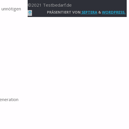
©2021 Testbedarf.de
n unnötigen
Zurück
PRÄSENTIERT VON
SEPTERA
&
WORDPRESS.
nach
oben
eneration