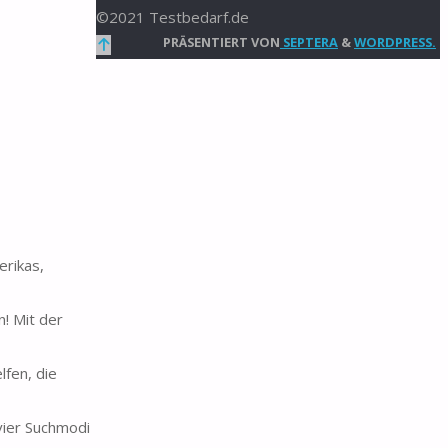
©2021 Testbedarf.de
Zurück
PRÄSENTIERT VON
SEPTERA
&
WORDPRESS.
nach
oben
rikas,
n! Mit der
fen, die
vier Suchmodi