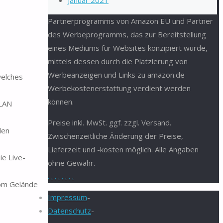
Januar 2021
Partnerprogramms von Amazon EU und Partner
des Werbeprogramms, das zur Bereitstellung
eines Mediums für Websites konzipiert wurde,
mittels dessen durch die Platzierung von
Werbeanzeigen und Links zu amazon.de
welches
Werbekostenerstattung verdient werden
können.
WLAN
Preise inkl. MwSt. ggf. zzgl. Versand.
len
Zwischenzeitliche Änderung der Preise,
Lieferzeit und -kosten möglich. Alle Angaben
e Live-
ohne Gewähr.
.
.
.
.
.
.
.
.
vom Gelände
Impressum
-
Datenschutz
-