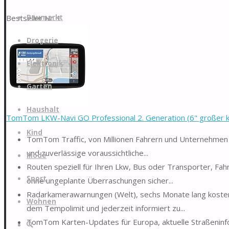
Zum
Bestseller Nr. 1
Baumarkt
Inhalt
springen
Drogerie
Elektronik
Garten
Haushalt
TomTom LKW-Navi GO Professional 2. Generation (6" großer kap
Kind
TomTom Traffic, von Millionen Fahrern und Unternehmen 
und zuverlässige voraussichtliche...
Mode
Routen speziell für Ihren Lkw, Bus oder Transporter, F
Sport
ohne ungeplante Überraschungen sicher...
Radarkamerawarnungen (Welt), sechs Monate lang kostenl
Wohnen
dem Tempolimit und jederzeit informiert zu...
TomTom Karten-Updates für Europa, aktuelle Straßeninfo
Suche