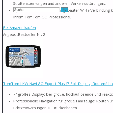
Straßensperrungen und anderen Verkehrsstörungen...
Suchen
Updates über Wi-Fi, dank eingebauter Wi-Fi-Verbindung 
Suche
Ihrem TomTom GO Professional...
nach:
Bei Amazon kaufen
Angebot
Bestseller Nr. 2
TomTom LKW Navi GO Expert Plus (7 Zoll-Display, Routenführu
7″ großes Display: Der große, hochauflösende und reaktio
Professionelle Navigation für große Fahrzeuge: Routen un
Echtzeitwarnungen zu Brückenhöhen...