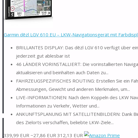
Garmin dēzl LGV 610 EU – LKW-Navigationsgerät mit Farbdispla
BRILLANTES DISPLAY: Das dēzl LGV 610 verfügt über ein
jederzeit gut ablesbar ist
46 LÄNDER VORINSTALLIERT: Die vorinstallierten Navigat
aktualisieren und beinhalten auch Daten zu...
FAHRZEUGSPEZIFISCHES ROUTING: Erstellen Sie ein Fahrze
Abmessungen, Gewicht und anderen Merkmalen, um...
LIVE-INFORMATIONEN: Nach dem Koppeln des LKW Navis m
Informationen zu Verkehr, Wetter und...
ANKUNFTSPLANUNG MIT SATELLITENBILDERN: Dank BirdsEye
des Zielorts verschaffen, beliebte LKW-Ziele...
339,99 EUR
−27,86 EUR
312,13 EUR