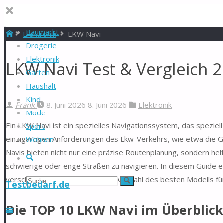
Baumarkt
Start
Elektronik
LKW Navi
Drogerie
Elektronik
LKW Navi Test & Vergleich 
Garten
Haushalt
Kind
Frank
8. Juni 2026
8. Juni 2026
Elektronik
Mode
Ein LKW Navi ist ein spezielles Navigationssystem, das speziel
Sport
einzigartigen Anforderungen des Lkw-Verkehrs, wie etwa die 
Wohnen
Navis bieten nicht nur eine präzise Routenplanung, sondern hel
Suche
schwierige oder enge Straßen zu navigieren. In diesem Guide e
verschiedenen Arten bis hin zur Auswahl des besten Modells für
Suchen
Suche
Testbedarf.de
nach:
Die TOP 10 LKW Navi im Überblick