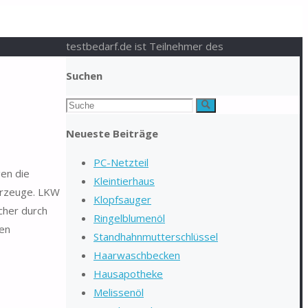
testbedarf.de ist Teilnehmer des
Suchen
Suchen
Suche
nach:
Neueste Beiträge
PC-Netzteil
gen die
Kleintierhaus
hrzeuge. LKW
Klopfsauger
cher durch
Ringelblumenöl
den
Standhahnmutterschlüssel
Haarwaschbecken
Hausapotheke
Melissenöl