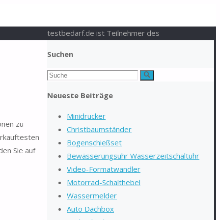
testbedarf.de ist Teilnehmer des
Suchen
Suchen
Suche
nach:
Neueste Beiträge
Minidrucker
onen zu
Christbaumständer
erkauftesten
Bogenschießset
den Sie auf
Bewässerungsuhr Wasserzeitschaltuhr
Video-Formatwandler
Motorrad-Schalthebel
Wassermelder
Auto Dachbox