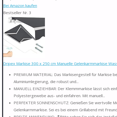
Bei Amazon kaufen
Bestseller Nr. 3
Dripex Markise 300 x 250 cm Manuelle Gelenkarmmarkise Wasse
PREMIUM MATERIAL: Das Markisengestell für Markise best
Aluminiumlegierung, die robust und...
MANUELL EINZIEHBAR: Der Klemmmarkise lässt sich einf
Polyestergewebe aus- und einfahren. Mit manuell...
PERFEKTER SONNENSCHUTZ: Genießen Sie wertvolle Momen
Gelenkarmmarkise. Sei es bei einem Grillabend mit Freund
BREITE ANWENDUNG: 💕Bitte sehen Sie sich das Installatio