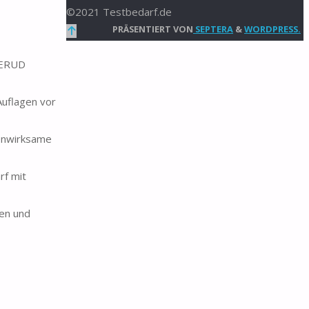
©2021 Testbedarf.de
Zurück
PRÄSENTIERT VON
SEPTERA
&
WORDPRESS.
nach
LLERUD
oben
Auflagen vor
fenwirksame
rf mit
hen und