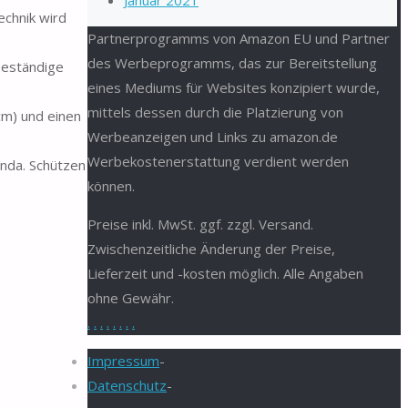
Januar 2021
chnik wird
Partnerprogramms von Amazon EU und Partner
des Werbeprogramms, das zur Bereitstellung
beständige
eines Mediums für Websites konzipiert wurde,
mittels dessen durch die Platzierung von
cm) und einen
Werbeanzeigen und Links zu amazon.de
Werbekostenerstattung verdient werden
anda. Schützen
können.
Preise inkl. MwSt. ggf. zzgl. Versand.
Zwischenzeitliche Änderung der Preise,
Lieferzeit und -kosten möglich. Alle Angaben
ohne Gewähr.
.
.
.
.
.
.
.
.
Impressum
-
Datenschutz
-