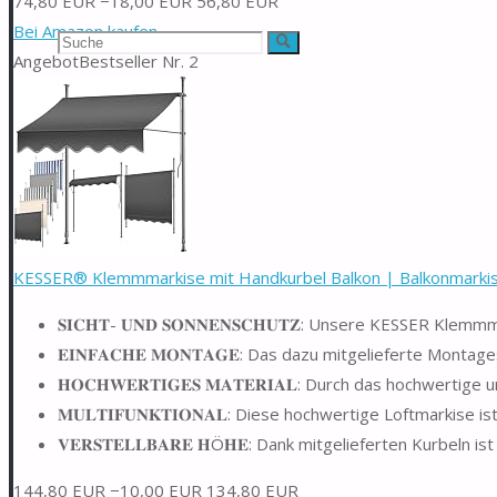
74,80 EUR
−18,00 EUR
56,80 EUR
Bei Amazon kaufen
Suchen
Suche
Angebot
Bestseller Nr. 2
nach:
KESSER® Klemmmarkise mit Handkurbel Balkon | Balkonmarkise
𝐒𝐈𝐂𝐇𝐓- 𝐔𝐍𝐃 𝐒𝐎𝐍𝐍𝐄𝐍𝐒𝐂𝐇𝐔𝐓𝐙: Unsere KESSER K
𝐄𝐈𝐍𝐅𝐀𝐂𝐇𝐄 𝐌𝐎𝐍𝐓𝐀𝐆𝐄: Das dazu mitgelieferte Montag
𝐇𝐎𝐂𝐇𝐖𝐄𝐑𝐓𝐈𝐆𝐄𝐒 𝐌𝐀𝐓𝐄𝐑𝐈𝐀𝐋: Durch das hochwe
𝐌𝐔𝐋𝐓𝐈𝐅𝐔𝐍𝐊𝐓𝐈𝐎𝐍𝐀𝐋: Diese hochwertige Loftmarkise
𝐕𝐄𝐑𝐒𝐓𝐄𝐋𝐋𝐁𝐀𝐑𝐄 𝐇Ö𝐇𝐄: Dank mitgelieferten Kurbel
144,80 EUR
−10,00 EUR
134,80 EUR