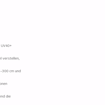
t UV40+
 verstellen,
0–300 cm und
onen
end die