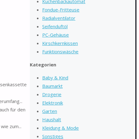
Kuchenbackautomat
Fondue-Fritteuse
Radialventilator
Seifenduftöl
PC-Gehäuse
Kirschkernkissen
Funktionswäsche
Kategorien
Baby & Kind
rkisenkassette
Baumarkt
Drogerie
ferumfang...
Elektronik
auch für den
Garten
Haushalt
 wie zum...
Kleidung & Mode
Sonstiges