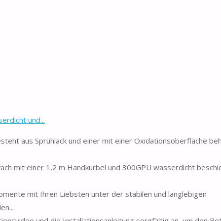
rdicht und...
eht aus Sprühlack und einer mit einer Oxidationsoberfläche be
ach mit einer 1,2 m Handkurbel und 300GPU wasserdicht besch
te mit Ihren Liebsten unter der stabilen und langlebigen
en...
nsvideo und die Installationsanleitung sorgfältig an, um den Bet