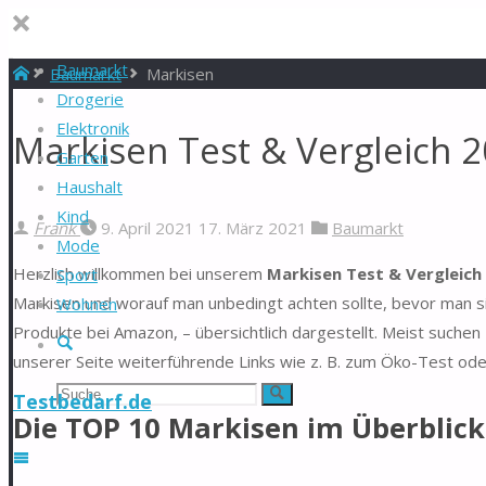
Baumarkt
Start
Baumarkt
Markisen
Drogerie
Elektronik
Markisen Test & Vergleich 
Garten
Haushalt
Kind
Frank
9. April 2021
17. März 2021
Baumarkt
Mode
Herzlich willkommen bei unserem
Markisen Test & Vergleich
Sport
Markisen und worauf man unbedingt achten sollte, bevor man si
Wohnen
Produkte bei Amazon, – übersichtlich dargestellt. Meist suche
Suche
unserer Seite weiterführende Links wie z. B. zum Öko-Test ode
Suchen
Suche
Testbedarf.de
Die TOP 10 Markisen im Überblick
nach: