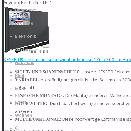
Angebot
Bestseller Nr. 1
Zum
Baumarkt
Inhalt
springen
Drogerie
Elektronik
Garten
KESSER® Seitenmarkise ausziehbar Markise 180 x 300 cm Blickd
Haushalt
𝐒𝐈𝐂𝐇𝐓- 𝐔𝐍𝐃 𝐒𝐎𝐍𝐍𝐄𝐍𝐒𝐂𝐇𝐔𝐓𝐙: Unsere KESSER Se
Kind
𝐕𝐀𝐑𝐈𝐀𝐁𝐄𝐋: Vollständig ausgerollt ist das Seitenrollo
aufgerollt...
Mode
𝐄𝐈𝐍𝐅𝐀𝐂𝐇𝐄 𝐌𝐎𝐍𝐓𝐀𝐆𝐄: Die Montage unserer Markise
Sport
𝐇𝐎𝐂𝐇𝐖𝐄𝐑𝐓𝐈𝐆: Durch das hochwertige und wasserab
äußeren...
Wohnen
𝐌𝐔𝐋𝐓𝐈𝐅𝐔𝐍𝐊𝐓𝐈𝐎𝐍𝐀𝐋: Diese hochwertige Loftmarkise
Suche