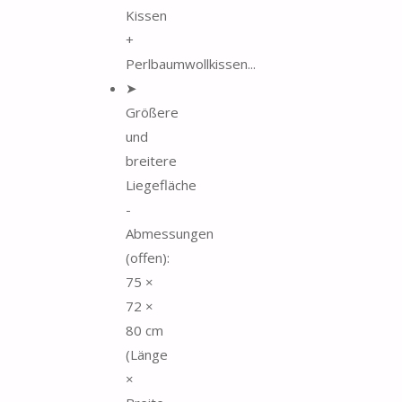
Kissen
+
Perlbaumwollkissen...
➤
Größere
und
breitere
Liegefläche
-
Abmessungen
(offen):
75 ×
72 ×
80 cm
(Länge
×