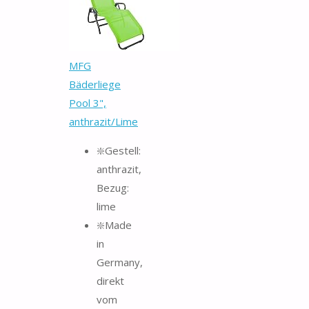
MFG
Bäderliege
Pool 3",
anthrazit/Lime
❇️Gestell:
anthrazit,
Bezug:
lime
❇️Made
in
Germany,
direkt
vom