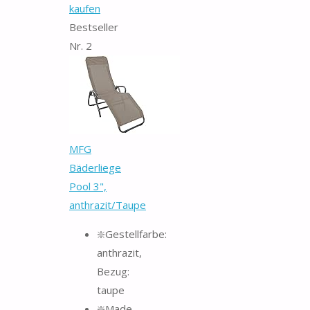
kaufen
Bestseller
Nr. 2
MFG
Bäderliege
Pool 3",
anthrazit/Taupe
❇️Gestellfarbe:
anthrazit,
Bezug:
taupe
❇️Made