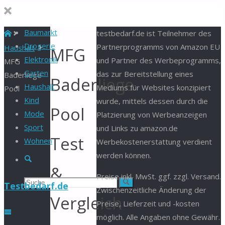
Baumarkt
Start
testbedarf.de ist Teilnehmer des
Drogerie
Partnerprogramms von Amazon EU
Haushalt
MFG
Elektronik
und Partner des Werbeprogramms,
MFG
Garten
das zur Bereitstellung eines
Baderliege
Baderliege
Haushalt
Mediums für Websites konzipiert
Pool
Kind
wurde, mittels dessen durch die
Pool
Mode
Platzierung von Werbeanzeigen
Sport
und Links zu amazon.de
Test
Wohnen
Werbekostenerstattung verdient
werden können.
Suche
&
Preise inkl. MwSt. ggf. zzgl. Versand.
Suchen
Suche
Testbedarf.de
Zwischenzeitliche Änderung der
Vergleich
Preise, Lieferzeit und -kosten
nach:
möglich. Alle Angaben ohne Gewähr.