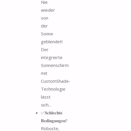
Nie
wieder
von
der
Sonne
geblendet!
Der
integrierte
Sonnenschirm
mit
CustomShade-
Technologie
lässt
sich...
✅𝐒𝐜𝐡𝐥𝐞𝐜𝐡𝐭𝐞
𝐁𝐞𝐝𝐢𝐧𝐠𝐮𝐧𝐠𝐞𝐧?
Robuste,