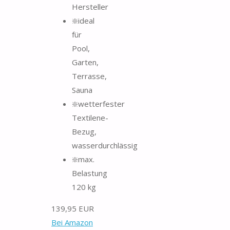
Hersteller
❇️ideal
für
Pool,
Garten,
Terrasse,
Sauna
❇️wetterfester
Textilene-
Bezug,
wasserdurchlässig
❇️max.
Belastung
120 kg
139,95 EUR
Bei Amazon