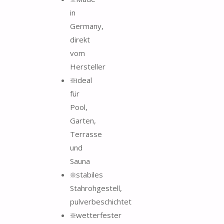
in
Germany,
direkt
vom
Hersteller
❇️ideal
für
Pool,
Garten,
Terrasse
und
Sauna
❇️stabiles
Stahrohgestell,
pulverbeschichtet
❇️wetterfester