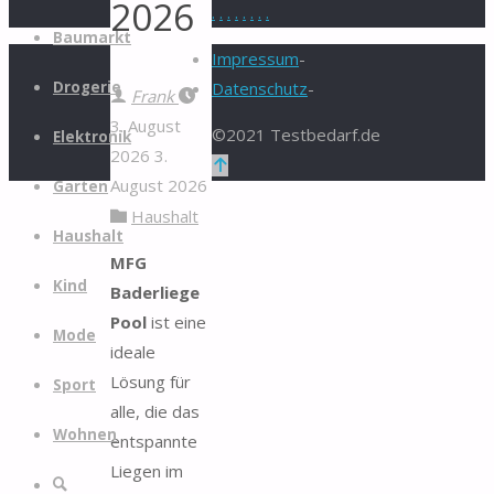
2026
.
.
.
.
.
.
.
.
Zum
Baumarkt
Inhalt
Impressum
-
springen
Drogerie
Datenschutz
-
Frank
3. August
©2021 Testbedarf.de
Elektronik
2026
3.
Zurück
August 2026
Garten
nach
Haushalt
oben
Haushalt
MFG
Kind
Baderliege
Pool
ist eine
Mode
ideale
Lösung für
Sport
alle, die das
Wohnen
entspannte
Liegen im
Suche