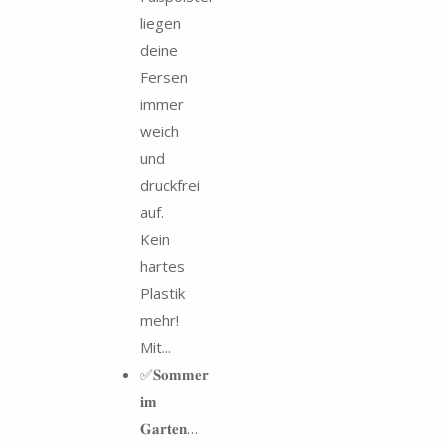
liegen
deine
Fersen
immer
weich
und
druckfrei
auf.
Kein
hartes
Plastik
mehr!
Mit...
✅𝐒𝐨𝐦𝐦𝐞𝐫
𝐢𝐦
𝐆𝐚𝐫𝐭𝐞𝐧…