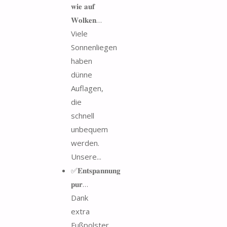
𝐰𝐢𝐞 𝐚𝐮𝐟
𝐖𝐨𝐥𝐤𝐞𝐧…
Viele
Sonnenliegen
haben
dünne
Auflagen,
die
schnell
unbequem
werden.
Unsere...
✅𝐄𝐧𝐭𝐬𝐩𝐚𝐧𝐧𝐮𝐧𝐠
𝐩𝐮𝐫…
Dank
extra
Fußpolster