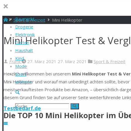
Baumarkt
Start
Sport & Freizeit
Mini Helikopter
Drogerie
Elektronik
Mini Helikopter Test & Verg
Garten
Haushalt
Kind
Frank
27. März 2021
27. März 2021
Sport & Freizeit
Mode
Herzlich willkommen bei unserem
Mini Helikopter Test & Ver
Sport
Mini Helikopter und worauf man unbedingt achten sollte, bevor 
Wohnen
meistverkauftesten Produkte bei Amazon, – übersichtlich darge
Suche
diesem Grund finden Sie auf unserer Seite weiterführende Link
Suchen
Suche
Testbedarf.de
Die TOP 10 Mini Helikopter im Übe
nach: