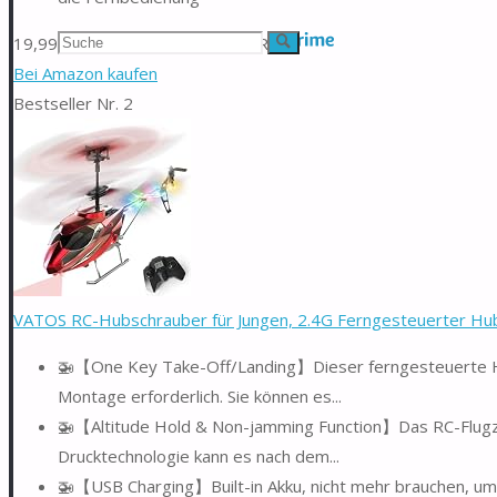
Suchen
19,99 EUR
−4,00 EUR
15,99 EUR
Suche
Bei Amazon kaufen
nach:
Bestseller Nr. 2
VATOS RC-Hubschrauber für Jungen, 2.4G Ferngesteuerter Hubs
🚁【One Key Take-Off/Landing】Dieser ferngesteuerte Hel
Montage erforderlich. Sie können es...
🚁【Altitude Hold & Non-jamming Function】Das RC-Flugzeu
Drucktechnologie kann es nach dem...
🚁【USB Charging】Built-in Akku, nicht mehr brauchen, um 