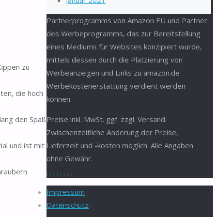
Januar 2021
Partnerprogramms von Amazon EU und Partner
des Werbeprogramms, das zur Bereitstellung
eines Mediums für Websites konzipiert wurde,
mittels dessen durch die Platzierung von
Kippen zu
Werbeanzeigen und Links zu amazon.de
Werbekostenerstattung verdient werden
en, die hoch
können.
lang den Spaß
Preise inkl. MwSt. ggf. zzgl. Versand.
Zwischenzeitliche Änderung der Preise,
l und ist mit
Lieferzeit und -kosten möglich. Alle Angaben
ohne Gewähr.
hraubern
.
.
.
.
.
.
.
.
Impressum
-
Datenschutz
-