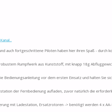
anal...
nd auch fortgeschrittene Piloten haben hier ihren Spaß - durch ko
robustem Rumpfwerk aus Kunststoff, mit knapp 18g Abfluggewicht
die Bedienungsanleitung vor dem ersten Einsatz und halten Sie sich
tation der Fernbedienung aufladen, zuvor natürlich die erforderl
erung mit Ladestation, Ersatzrotoren -> benötigt werden 4 x AA-