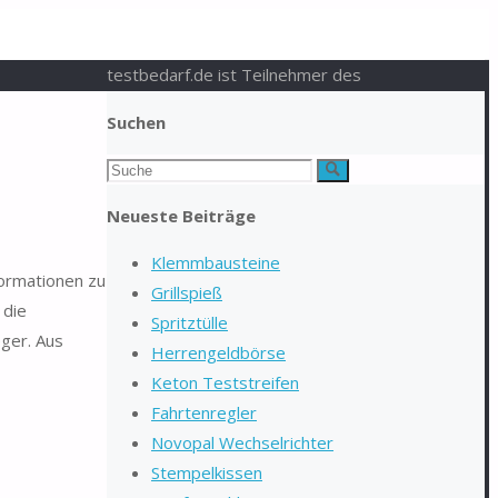
testbedarf.de ist Teilnehmer des
Suchen
Suchen
Suche
nach:
Neueste Beiträge
Klemmbausteine
formationen zu
Grillspieß
 die
Spritztülle
eger. Aus
Herrengeldbörse
Keton Teststreifen
Fahrtenregler
Novopal Wechselrichter
Stempelkissen