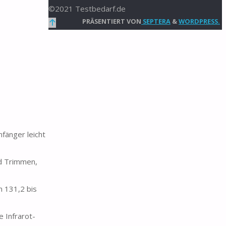
©2021 Testbedarf.de
Zurück
PRÄSENTIERT VON
SEPTERA
&
WORDPRESS.
nach
oben
fänger leicht
d Trimmen,
 131,2 bis
 Infrarot-