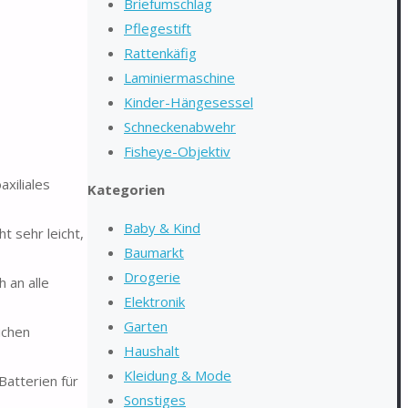
Briefumschlag
Pflegestift
Rattenkäfig
Laminiermaschine
Kinder-Hängesessel
Schneckenabwehr
Fisheye-Objektiv
axiliales
Kategorien
Baby & Kind
 sehr leicht,
Baumarkt
Drogerie
 an alle
Elektronik
Garten
ichen
Haushalt
Kleidung & Mode
Batterien für
Sonstiges