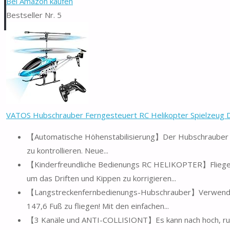
Bei Amazon kaufen
Bestseller Nr. 5
VATOS Hubschrauber Ferngesteuert RC Helikopter Spielzeug Dr
【Automatische Höhenstabilisierung】Der Hubschrauber fern
zu kontrollieren. Neue...
【Kinderfreundliche Bedienungs RC HELIKOPTER】Fliegen 
um das Driften und Kippen zu korrigieren...
【Langstreckenfernbedienungs-Hubschrauber】Verwenden S
147,6 Fuß zu fliegen! Mit den einfachen...
【3 Kanäle und ANTI-COLLISIONT】Es kann nach hoch, runter