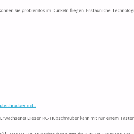
n Sie problemlos im Dunkeln fliegen. Erstaunliche Technologie
bschrauber mit...
 Erwachsene! Dieser RC-Hubschrauber kann mit nur einem Taste
paß】 Das VATOS Hubschrauber nutzt die 2,4GHz-Frequenz, um