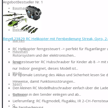
Angebot
Bestseller Nr. 1
Zum
Baumarkt
Inhalt
springen
Drogerie
Elektronik
Revell 23829 RC Helikopter mit Fernbedienung Streak, Gyro, 2-K
Garten
RC Helikopter ferngesteuert -> perfekt für Fluganfänger u
Haushalt
Rotorsystem und der elektronischen...
ferngesteuerter RC Hubschrauber für Kinder ab 8 -> mit 
Kind
nur Indoor geeignet, dieses Modell ist...
Mode
für optimale Leistung des Akkus und Sicherheit lesen Sie 
Hinweise, damit Funktionsstörungen...
Sport
Den kleinen RC Modellhubschrauber einfach über die Lades
Batterien in den Sender einlegen und ab...
Wohnen
Lieferumfang: RC Flugmodell, Flugakku, IR 2-CH-Fernsteu
Suche
die Fernbedienung