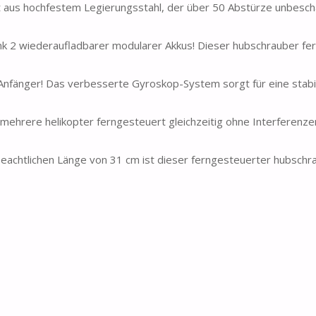
t aus hochfestem Legierungsstahl, der über 50 Abstürze unbesc
ank 2 wiederaufladbarer modularer Akkus! Dieser hubschrauber fe
Anfänger! Das verbesserte Gyroskop-System sorgt für eine stabi
e mehrere helikopter ferngesteuert gleichzeitig ohne Interferenze
eachtlichen Länge von 31 cm ist dieser ferngesteuerter hubschr