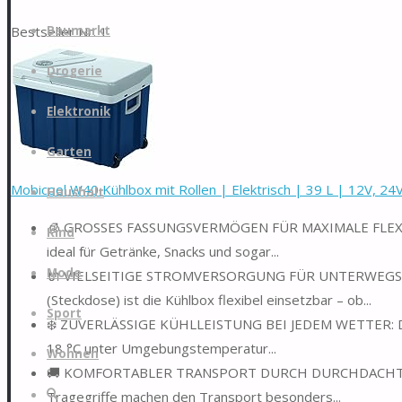
Zum
Bestseller Nr. 1
Baumarkt
Inhalt
springen
Drogerie
Elektronik
Garten
Mobicool W40 Kühlbox mit Rollen | Elektrisch | 39 L | 12V, 24V,
Haushalt
🧊 GROSSES FASSUNGSVERMÖGEN FÜR MAXIMALE FLEXIBILI
Kind
ideal für Getränke, Snacks und sogar...
Mode
🔌 VIELSEITIGE STROMVERSORGUNG FÜR UNTERWEGS UND 
(Steckdose) ist die Kühlbox flexibel einsetzbar – ob...
Sport
❄️ ZUVERLÄSSIGE KÜHLLEISTUNG BEI JEDEM WETTER: Die t
18 °C unter Umgebungstemperatur...
Wohnen
🚚 KOMFORTABLER TRANSPORT DURCH DURCHDACHTES DESIG
Suche
Tragegriffe machen den Transport besonders...