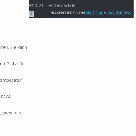
©2021 Testbedarf.de
Zurück
PRÄSENTIERT VON
SEPTERA
&
WORDPRESS.
nach
oben
en. Sie kann
d Platz für
temperatur
0V AC
t wenn die