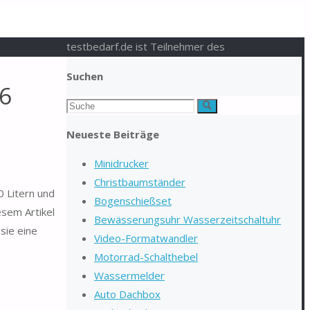
testbedarf.de ist Teilnehmer des
Suchen
6
Suchen
Suche
nach:
Neueste Beiträge
Minidrucker
Christbaumständer
 Litern und
Bogenschießset
esem Artikel
Bewässerungsuhr Wasserzeitschaltuhr
sie eine
Video-Formatwandler
Motorrad-Schalthebel
Wassermelder
Auto Dachbox