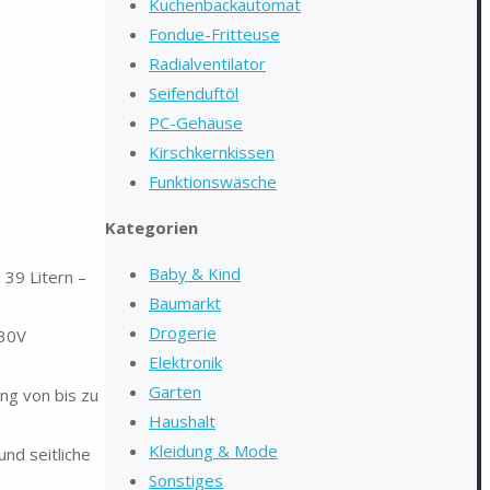
Kuchenbackautomat
Fondue-Fritteuse
Radialventilator
Seifenduftöl
PC-Gehäuse
Kirschkernkissen
Funktionswäsche
Kategorien
Baby & Kind
39 Litern –
Baumarkt
Drogerie
30V
Elektronik
Garten
g von bis zu
Haushalt
Kleidung & Mode
d seitliche
Sonstiges