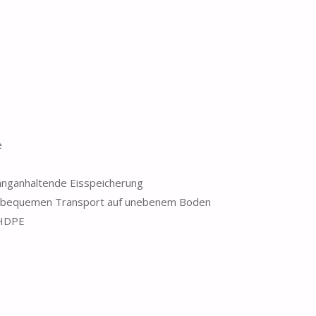
e
langanhaltende Eisspeicherung
für bequemen Transport auf unebenem Boden
 HDPE