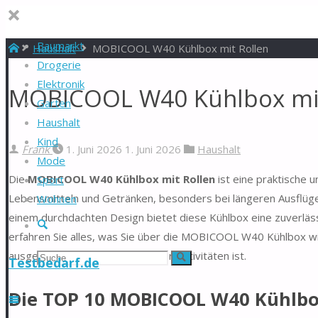
Baumarkt
Start
Haushalt
MOBICOOL W40 Kühlbox mit Rollen
Drogerie
Elektronik
MOBICOOL W40 Kühlbox mit 
Garten
Haushalt
Kind
Frank
1. Juni 2026
1. Juni 2026
Haushalt
Mode
Die
MOBICOOL W40 Kühlbox mit Rollen
ist eine praktische 
Sport
Lebensmitteln und Getränken, besonders bei längeren Ausflüg
Wohnen
einem durchdachten Design bietet diese Kühlbox eine zuverlässi
Suche
erfahren Sie alles, was Sie über die MOBICOOL W40 Kühlbox wis
ausgezeichnete Wahl für Outdoor-Aktivitäten ist.
Suchen
Suche
Testbedarf.de
nach:
Die TOP 10 MOBICOOL W40 Kühlbox