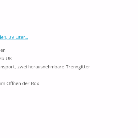
, 39 Liter...
ten
ieb UK
ransport, zwei herausnehmbare Trenngitter
eim Öffnen der Box