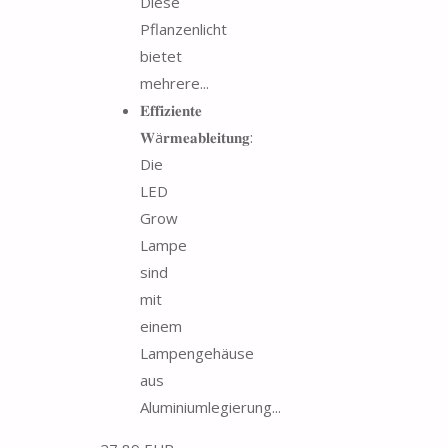
Diese
Pflanzenlicht
bietet
mehrere...
𝐄𝐟𝐟𝐢𝐳𝐢𝐞𝐧𝐭𝐞
𝐖ä𝐫𝐦𝐞𝐚𝐛𝐥𝐞𝐢𝐭𝐮𝐧𝐠:
Die
LED
Grow
Lampe
sind
mit
einem
Lampengehäuse
aus
Aluminiumlegierung...