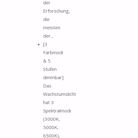
der
Erforschung,
die
meisten
der...
[3
Farbmodi
& 5
Stufen
dimmbar]:
Das
Wachstumslicht
hat 3
Spektralmodi
(3000K,
5000K,
6500K),