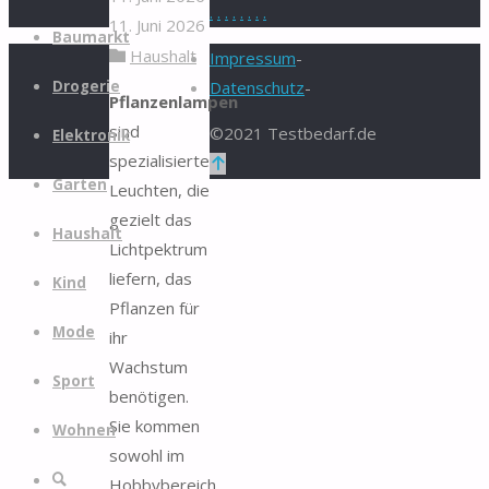
.
.
.
.
.
.
.
.
11. Juni 2026
Zum
Baumarkt
Haushalt
Inhalt
Impressum
-
springen
Drogerie
Datenschutz
-
Pflanzenlampen
sind
©2021 Testbedarf.de
Elektronik
spezialisierte
Zurück
Garten
Leuchten, die
nach
gezielt das
oben
Haushalt
Lichtpektrum
liefern, das
Kind
Pflanzen für
Mode
ihr
Wachstum
Sport
benötigen.
Sie kommen
Wohnen
sowohl im
Suche
Hobbybereich