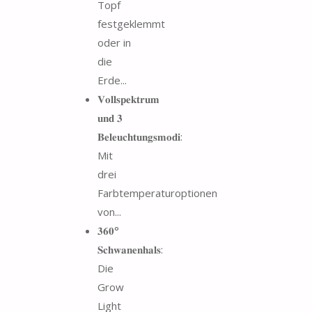
Topf
festgeklemmt
oder in
die
Erde...
𝐕𝐨𝐥𝐥𝐬𝐩𝐞𝐤𝐭𝐫𝐮𝐦
𝐮𝐧𝐝 𝟑
𝐁𝐞𝐥𝐞𝐮𝐜𝐡𝐭𝐮𝐧𝐠𝐬𝐦𝐨𝐝𝐢:
Mit
drei
Farbtemperaturoptionen
von...
𝟑𝟔𝟎°
𝐒𝐜𝐡𝐰𝐚𝐧𝐞𝐧𝐡𝐚𝐥𝐬:
Die
Grow
Light