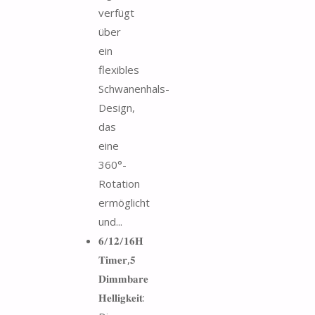
verfügt
über
ein
flexibles
Schwanenhals-
Design,
das
eine
360°-
Rotation
ermöglicht
und...
𝟔/𝟏𝟐/𝟏𝟔𝐇
𝐓𝐢𝐦𝐞𝐫,𝟓
𝐃𝐢𝐦𝐦𝐛𝐚𝐫𝐞
𝐇𝐞𝐥𝐥𝐢𝐠𝐤𝐞𝐢𝐭: