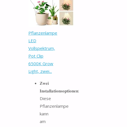
Pflanzenlampe
LED
Vollspektrum,
Pot Clip
6500K Grow
Light, zwei...
𝐙𝐰𝐞𝐢
𝐈𝐧𝐬𝐭𝐚𝐥𝐥𝐚𝐭𝐢𝐨𝐧𝐬𝐨𝐩𝐭𝐢𝐨𝐧𝐞𝐧:
Diese
Pflanzenlampe
kann
am