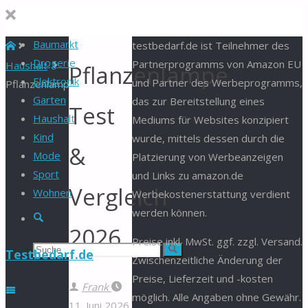
Baumarkt
Start
testbedarf.de ist Teilnehmer des
Drogerie
Partnerprogramms von Amazon EU
Haushalt
Pflanzenlampe
Elektronik
und Partner des Werbeprogramms,
Pflanzenlampe
Garten
das zur Bereitstellung eines
Test
Haushalt
Mediums für Websites konzipiert
Kind
wurde, mittels dessen durch die
&
Mode
Platzierung von Werbeanzeigen
Sport
und Links zu amazon.de
Vergleich
Wohnen
Werbekostenerstattung verdient
werden können.
Suche
2026
Preise inkl. MwSt. ggf. zzgl. Versand.
Suchen
Suche
Testbedarf.de
Zwischenzeitliche Änderung der
Preise, Lieferzeit und -kosten
nach:
Frank
möglich. Alle Angaben ohne Gewähr.
11. Juni 2026