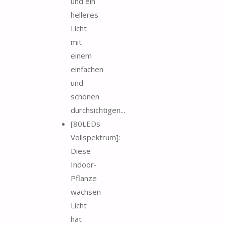
und ein
helleres
Licht
mit
einem
einfachen
und
schönen
durchsichtigen...
[80LEDs
Vollspektrum]:
Diese
Indoor-
Pflanze
wachsen
Licht
hat