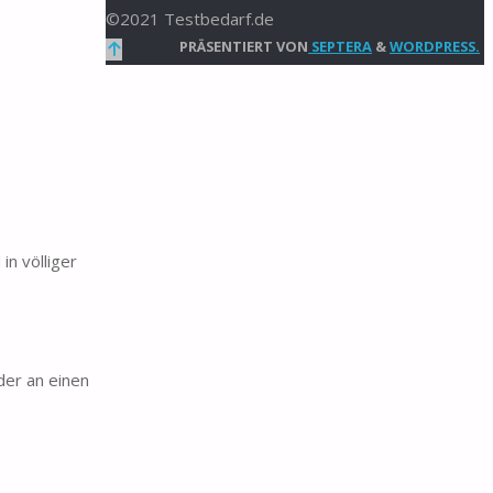
©2021 Testbedarf.de
Zurück
PRÄSENTIERT VON
SEPTERA
&
WORDPRESS.
nach
oben
n völliger
der an einen