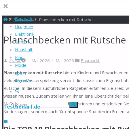
Baumarkt
Start
Baumarkt
Planschbecken mit Rutsche
Drogerie
Elektronik
Planschbecken mit Rutsche 
Garten
Haushalt
Kind
Frank
1. Mai 2026
1. Mai 2026
Baumarkt
Mode
Planschbecken mit Rutsche
bieten Kindern und Erwachsenen
Sport
vielseitige Wasserspielzeug vereint die klassischen Eigenschaf
Wohnen
Rutsche. In diesem ausführlichen Ratgeber erfahren Sie alles, 
Suche
wissen müssen. Zudem stellen wir Ihnen eine Übersicht der bel
Maßstäbe setzen. Lassen Sie sich inspirieren und entdecken Sie
Suchen
Suche
Testbedarf.de
Kinderaugen, sondern auch für entspannte Stunden im Freien s
nach: