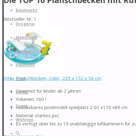
Die TOP 10 Planschbecken mit Ru
Zum
Baumarkt
Inhalt
Bestseller Nr. 1
springen
Drogerie
Elektronik
Garten
Haushalt
Intex Planschbecken, Color, 229 x 152 x 56 cm
Kind
Geeignet für kinder ab 2 jahren
Mode
Volumen: 160 l
Sport
Aufblasbares poolmodell spielplatz 2 03 x173 x89 cm
Material: starkes pvc
Wohnen
Es verfügt über bis zu 13 unabhängige luftkammern für zu
Suche