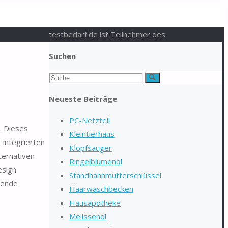
testbedarf.de ist Teilnehmer des
Suchen
Suchen
Suche
nach:
Neueste Beiträge
PC-Netzteil
. Dieses
Kleintierhaus
 integrierten
Klopfsauger
ternativen
Ringelblumenöl
esign
Standhahnmutterschlüssel
hlende
Haarwaschbecken
Hausapotheke
Melissenöl