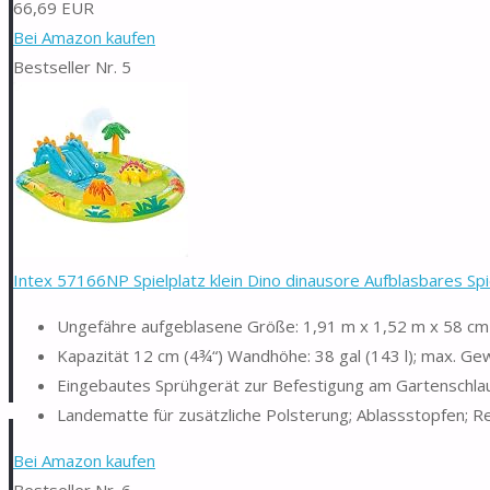
66,69 EUR
Bei Amazon kaufen
Bestseller Nr. 5
Intex 57166NP Spielplatz klein Dino dinausore Aufblasbares Spiel
Ungefähre aufgeblasene Größe: 1,91 m x 1,52 m x 58 cm
Kapazität 12 cm (4¾“) Wandhöhe: 38 gal (143 l); max. Ge
Eingebautes Sprühgerät zur Befestigung am Gartenschlau
Landematte für zusätzliche Polsterung; Ablassstopfen; Rep
Bei Amazon kaufen
Bestseller Nr. 6