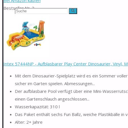
Bei Amazon kaufen
Bestseller Nr. 2
Suchen
Suche
nach:
Intex 57444NP - Aufblasbarer Play Center Dinosaurier, Vinyl, Me
Mit dem Dinosaurier-Spielplatz wird es ein Sommer voll
sicher im Garten spielen. Abmessungen...
Der aufblasbare Pool verfügt über eine Mini-Wasserrutsch
einen Gartenschlauch angeschlossen...
Wasserkapazität: 310 l
Das Paket enthält sechs Fun Ballz, weiche Plastikbälle in
Alter: 2+ Jahre