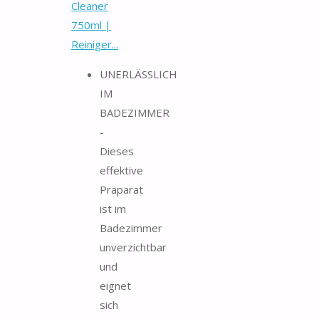
Cleaner
750ml |
Reiniger...
UNERLÄSSLICH
IM
BADEZIMMER
-
Dieses
effektive
Präparat
ist im
Badezimmer
unverzichtbar
und
eignet
sich