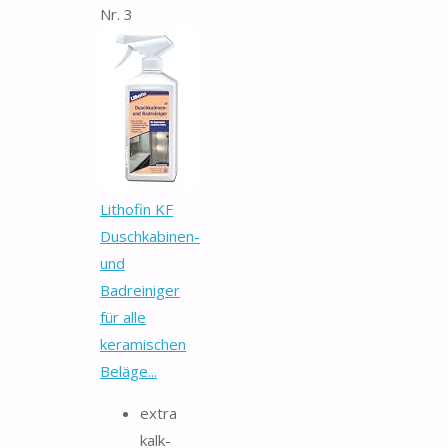
Nr. 3
Lithofin KF
Duschkabinen-
und
Badreiniger
für alle
keramischen
Beläge...
extra
kalk-