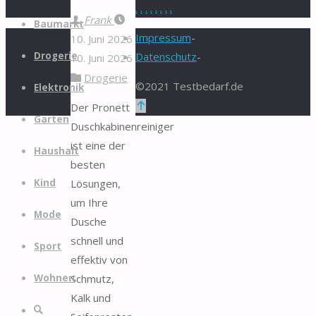
.
.
.
.
.
.
.
.
Zum
Frank
Baumarkt
Inhalt
Impressum
-
10. Juni 2026
springen
Drogerie
Datenschutz
-
10. Juni 2026
Drogerie
©2021 Testbedarf.de
Elektronik
Zurück
Der Pronett
Garten
nach
Duschkabinenreiniger
oben
ist eine der
Haushalt
besten
Lösungen,
Kind
um Ihre
Mode
Dusche
schnell und
Sport
effektiv von
Schmutz,
Wohnen
Kalk und
Suche