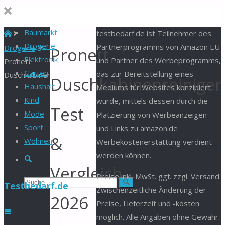
Baumarkt
Start
testbedarf.de ist Teilnehmer des
Drogerie
Partnerprogramms von Amazon EU
Drogerie
Pronett
Elektronik
und Partner des Werbeprogramms,
Pronett
Garten
das zur Bereitstellung eines
Duschkabinenreiniger
Duschkabinenreiniger
Haushalt
Mediums für Websites konzipiert
Kind
wurde, mittels dessen durch die
Test
Mode
Platzierung von Werbeanzeigen
Sport
und Links zu amazon.de
&
Wohnen
Werbekostenerstattung verdient
werden können.
Suche
Vergleich
Preise inkl. MwSt. ggf. zzgl. Versand.
Suchen
Suche
Testbedarf.de
Zwischenzeitliche Änderung der
2026
Preise, Lieferzeit und -kosten
nach:
möglich. Alle Angaben ohne Gewähr.