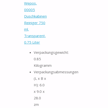
Wepos,
00005
Duschkabinen
Reiniger 750
ml,
Transparent,
0.75 Liter
Verpackungsgewicht:
0.85
Kilogramm
Verpackungsabmessungen
(L x B x
H): 6.0
x 9.0 x
28.0
zm