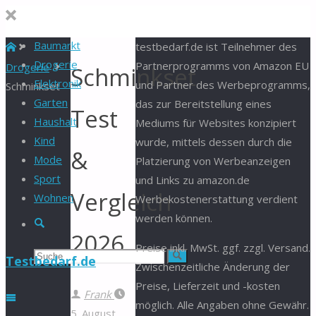
Baumarkt
Start
testbedarf.de ist Teilnehmer des
Drogerie
Partnerprogramms von Amazon EU
Drogerie
Schminkset
Elektronik
und Partner des Werbeprogramms,
Schminkset
Garten
das zur Bereitstellung eines
Test
Haushalt
Mediums für Websites konzipiert
Kind
wurde, mittels dessen durch die
&
Mode
Platzierung von Werbeanzeigen
Sport
und Links zu amazon.de
Vergleich
Wohnen
Werbekostenerstattung verdient
werden können.
Suche
2026
Preise inkl. MwSt. ggf. zzgl. Versand.
Suchen
Suche
Testbedarf.de
Zwischenzeitliche Änderung der
Preise, Lieferzeit und -kosten
nach:
Frank
möglich. Alle Angaben ohne Gewähr.
5. August