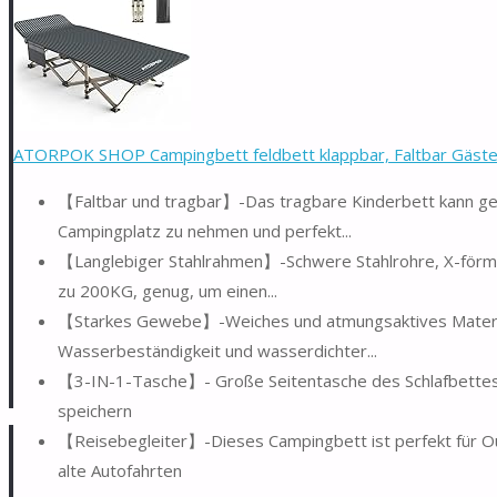
ATORPOK SHOP Campingbett feldbett klappbar, Faltbar Gästebe
【Faltbar und tragbar】-Das tragbare Kinderbett kann gefa
Campingplatz zu nehmen und perfekt...
【Langlebiger Stahlrahmen】-Schwere Stahlrohre, X-förmige
zu 200KG, genug, um einen...
【Starkes Gewebe】-Weiches und atmungsaktives Material
Wasserbeständigkeit und wasserdichter...
【3-IN-1-Tasche】- Große Seitentasche des Schlafbettes er
speichern
【Reisebegleiter】-Dieses Campingbett ist perfekt für Ou
alte Autofahrten