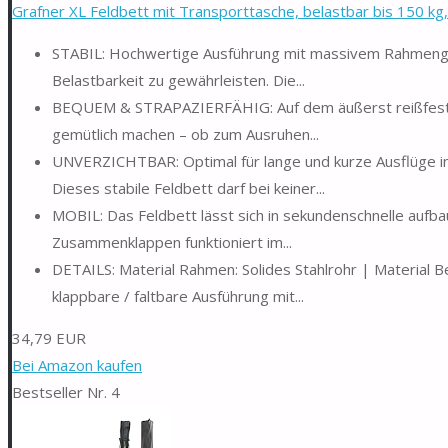
Grafner XL Feldbett mit Transporttasche, belastbar bis 150 kg
STABIL: Hochwertige Ausführung mit massivem Rahmengest
Belastbarkeit zu gewährleisten. Die...
BEQUEM & STRAPAZIERFÄHIG: Auf dem äußerst reißfesten
gemütlich machen – ob zum Ausruhen...
UNVERZICHTBAR: Optimal für lange und kurze Ausflüge in
Dieses stabile Feldbett darf bei keiner...
MOBIL: Das Feldbett lässt sich in sekundenschnelle aufba
Zusammenklappen funktioniert im...
DETAILS: Material Rahmen: Solides Stahlrohr | Materia
klappbare / faltbare Ausführung mit...
34,79 EUR
Bei Amazon kaufen
Bestseller Nr. 4