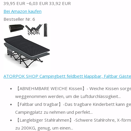
39,95 EUR
−6,03 EUR
33,92 EUR
Bei Amazon kaufen
Bestseller Nr. 6
ATORPOK SHOP Campingbett feldbett klappbar, Faltbar Gästebe
【ABNEHMBARE WEICHE Kissen】- Weiche Kissen sorgen fü
weggenommen werden, um die Luftdurchlässigkeit...
【Faltbar und tragbar】-Das tragbare Kinderbett kann gefa
Campingplatz zu nehmen und perfekt...
【Langlebiger Stahlrahmen】-Schwere Stahlrohre, X-förmige
zu 200KG, genug, um einen...