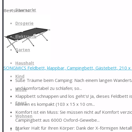
Zum
Bestseller Nr. 1
Baumarkt
Inhalt
springen
Drogerie
Elektronik
Garten
Haushalt
SONGMICS Feldbett, klappbar, Campingbett, Gästebett, 210 x 7
Kind
Süße Träume beim Camping: Nach einem langen Wandertag w
und komfortabel zu schlafen; so...
Mode
Klappbett schnappen und los geht's! Ja, dieses Feldbett 
Sport
können es kompakt (103 x 15 x 10 cm...
Komfort ist ein Muss: Sie müssen nicht auf Komfort verzi
Wohnen
Campingbett aus 600D Oxford-Gewebe...
Starker Halt für Ihren Körper: Dank der X-förmigen Metal
Suche