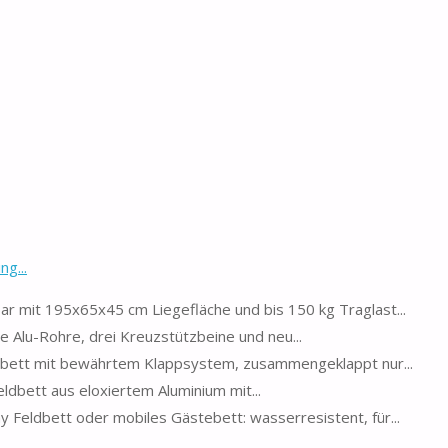
g...
klappbar mit 195x65x45 cm Liegefläche und bis 150 kg Traglast...
tärkte Alu-Rohre, drei Kreuzstützbeine und neu...
ng Feldbett mit bewährtem Klappsystem, zusammengeklappt nur...
 - Feldbett aus eloxiertem Aluminium mit...
e, Army Feldbett oder mobiles Gästebett: wasserresistent, für...