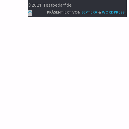
©2021 Testbedarf.de
Zurück
PRÄSENTIERT VON
SEPTERA
&
WORDPRESS.
nach
oben