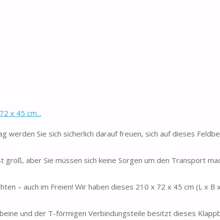
2 x 45 cm...
erden Sie sich sicherlich darauf freuen, sich auf dieses Feldbe
ist groß, aber Sie müssen sich keine Sorgen um den Transport mac
chten – auch im Freien! Wir haben dieses 210 x 72 x 45 cm (L x B 
lbeine und der T-förmigen Verbindungsteile besitzt dieses Klapp