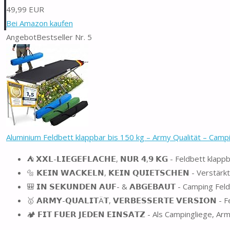
49,99 EUR
Bei Amazon kaufen
Angebot
Bestseller Nr. 5
Aluminium Feldbett klappbar bis 150 kg – Army Qualität – Campin
⛺ 𝗫𝗫𝗟-𝗟𝗜𝗘𝗚𝗘𝗙𝗟𝗔𝗖𝗛𝗘, 𝗡𝗨𝗥 𝟰,𝟵 𝗞𝗚 - Feldbett 
🔩 𝗞𝗘𝗜𝗡 𝗪𝗔𝗖𝗞𝗘𝗟𝗡, 𝗞𝗘𝗜𝗡 𝗤𝗨𝗜𝗘𝗧𝗦𝗖𝗛𝗘𝗡 - Vers
🎒 𝗜𝗡 𝗦𝗘𝗞𝗨𝗡𝗗𝗘𝗡 𝗔𝗨𝗙- & 𝗔𝗕𝗚𝗘𝗕𝗔𝗨𝗧 - Campi
🥇 𝗔𝗥𝗠𝗬-𝗤𝗨𝗔𝗟𝗜𝗧Ä𝗧, 𝗩𝗘𝗥𝗕𝗘𝗦𝗦𝗘𝗥𝗧𝗘 𝗩𝗘𝗥𝗦𝗜𝗢
🏕️ 𝗙𝗜𝗧 𝗙𝗨𝗘𝗥 𝗝𝗘𝗗𝗘𝗡 𝗘𝗜𝗡𝗦𝗔𝗧𝗭 - Als Campinglieg