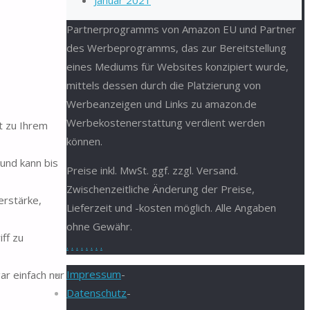
Januar 2021
Partnerprogramms von Amazon EU und Partner
des Werbeprogramms, das zur Bereitstellung
eines Mediums für Websites konzipiert wurde,
mittels dessen durch die Platzierung von
Werbeanzeigen und Links zu amazon.de
Werbekostenerstattung verdient werden
t zu Ihrem
können.
und kann bis
Preise inkl. MwSt. ggf. zzgl. Versand.
Zwischenzeitliche Änderung der Preise,
rstärke,
Lieferzeit und -kosten möglich. Alle Angaben
ohne Gewähr.
ff zu
.
.
.
.
.
.
.
.
Impressum
-
r einfach nur
Datenschutz
-