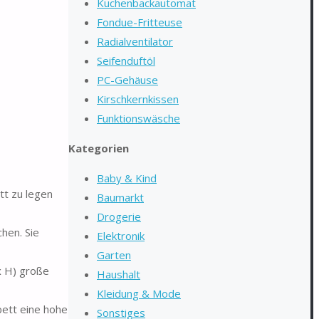
Kuchenbackautomat
Fondue-Fritteuse
Radialventilator
Seifenduftöl
PC-Gehäuse
Kirschkernkissen
Funktionswäsche
Kategorien
Baby & Kind
tt zu legen
Baumarkt
Drogerie
hen. Sie
Elektronik
Garten
x H) große
Haushalt
Kleidung & Mode
bett eine hohe
Sonstiges