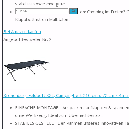
Stabilität sowie eine gute...
Suchen
Ein Bett, viele Einsatzmöglichkeiten: Camping im Freien?
Suche
Klappbett ist ein Multitalent
nach:
Bei Amazon kaufen
Angebot
Bestseller Nr. 2
Kronenburg Feldbett XXL, Campingbett 210 cm x 72 cm x 45 cm
EINFACHE MONTAGE - Auspacken, aufklappen & spannen: I
ohne Werkzeug. Ideal zum Übernachten als...
STABILES GESTELL - Der Rahmen unseres innovativen Fal