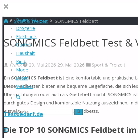
Baumarkt
Start
Sport & Freizeit
SONGMICS Feldbett
Drogerie
Elektronik
SONGMICS Feldbett Test & 
Garten
Haushalt
Kind
Frank
29. Mai 2026
29. Mai 2026
Sport & Freizeit
Mode
Ein
SONGMICS Feldbett
ist eine komfortable und praktische L
Sport
Diese Feldbetten bieten eine bequeme Liegefläche, die sich leic
Wohnen
Übernachtungen oder auch als Gästebett macht. SONGMICS ist be
Suche
durch gutes Design und komfortable Nutzung auszeichnen. In dies
Auswahlkriterien eines SONGMICS Feldbetts.
Suchen
Suche
Testbedarf.de
nach:
Die TOP 10 SONGMICS Feldbett im