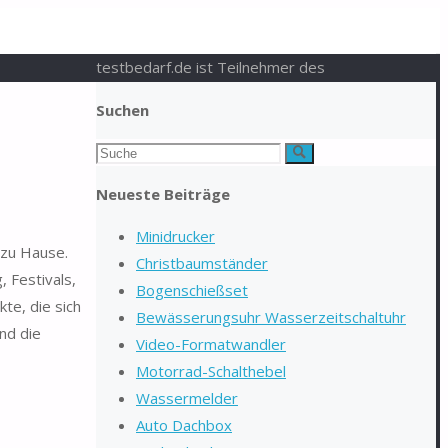
testbedarf.de ist Teilnehmer des
Suchen
Suchen
Suche
nach:
Neueste Beiträge
Minidrucker
 zu Hause.
Christbaumständer
, Festivals,
Bogenschießset
te, die sich
Bewässerungsuhr Wasserzeitschaltuhr
nd die
Video-Formatwandler
Motorrad-Schalthebel
Wassermelder
Auto Dachbox