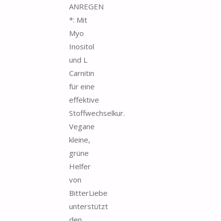
ANREGEN
*: Mit
Myo
Inositol
und L
Carnitin
für eine
effektive
Stoffwechselkur.
Vegane
kleine,
grüne
Helfer
von
BitterLiebe
unterstützt
den...