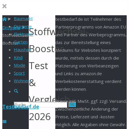
Baumarkt
Start
testbedarf.de ist Teilnehmer des
Drogerie
Partnerprogramms von Amazon EU
Drogerie
Stoffwechsel-
Elektronik
und Partner des Werbeprogramms,
Stoffwechsel-
Garten
das zur Bereitstellung eines
Booster
Booster
Haushalt
Mediums für Websites konzipiert
Kind
wurde, mittels dessen durch die
Test
Mode
Platzierung von Werbeanzeigen
Sport
und Links zu amazon.de
&
Wohnen
Werbekostenerstattung verdient
werden können.
Suche
Vergleich
Preise inkl. MwSt. ggf. zzgl. Versand.
Suchen
Suche
Testbedarf.de
Zwischenzeitliche Änderung der
2026
Preise, Lieferzeit und -kosten
nach:
möglich. Alle Angaben ohne Gewähr.