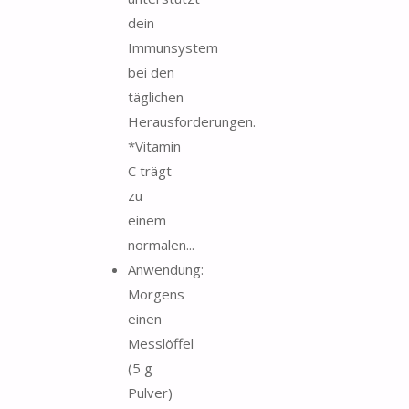
dein
Immunsystem
bei den
täglichen
Herausforderungen.
*Vitamin
C trägt
zu
einem
normalen...
Anwendung:
Morgens
einen
Messlöffel
(5 g
Pulver)