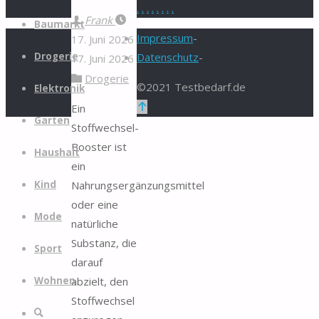
.
.
.
.
.
.
.
.
Zum
Frank
Baumarkt
Inhalt
Impressum
-
17. Juni 2026
springen
Drogerie
Datenschutz
-
17. Juni 2026
Drogerie
©2021 Testbedarf.de
Elektronik
Zurück
Ein
Garten
nach
Stoffwechsel-
oben
Booster ist
Haushalt
ein
Nahrungsergänzungsmittel
Kind
oder eine
Mode
natürliche
Substanz, die
Sport
darauf
abzielt, den
Wohnen
Stoffwechsel
Suche