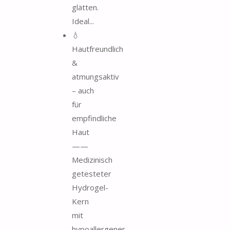
glätten.
Ideal...
💧
Hautfreundlich
&
atmungsaktiv
– auch
für
empfindliche
Haut
——
Medizinisch
getesteter
Hydrogel-
Kern
mit
hypoallergener,