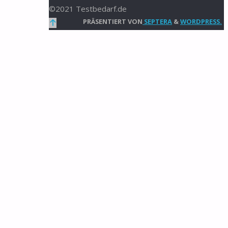
©2021 Testbedarf.de
Zurück
PRÄSENTIERT VON
SEPTERA
&
WORDPRESS.
nach
oben