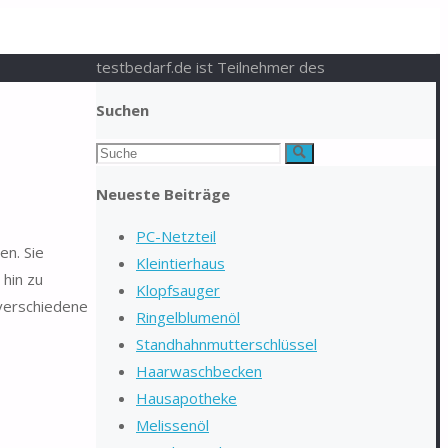
testbedarf.de ist Teilnehmer des
Suchen
Suchen
Suche
nach:
Neueste Beiträge
PC-Netzteil
en. Sie
Kleintierhaus
hin zu
Klopfsauger
 verschiedene
Ringelblumenöl
Standhahnmutterschlüssel
Haarwaschbecken
Hausapotheke
Melissenöl