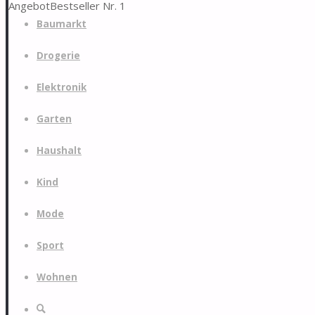
Angebot
Bestseller Nr. 1
Zum
Baumarkt
Inhalt
springen
Drogerie
Elektronik
Garten
Haushalt
Kind
Mode
Sport
Wohnen
Suche