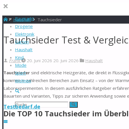
Baumarkt
Start
Haushalt
Tauchsieder
Drogerie
Elektronik
Tauchsieder Test & Verglei
Garten
Haushalt
Kind
Frank
20. Juni 2026
20. Juni 2026
Haushalt
Mode
Tauchsieder
sind elektrische Heizgeräte, die direkt in Flüssigk
Sport
kommen in zahlreichen Bereichen zum Einsatz – von der Warmwa
Wohnen
Laborexperimenten. In diesem ausführlichen Ratgeber erfahren
Suche
Bauarten und Varianten, Tipps zur sicheren Anwendung sowie e
Suchen
Suche
Testbedarf.de
Die TOP 10 Tauchsieder im Überbl
nach: