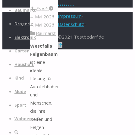
.
.
.
.
.
.
.
.
Zum
Frank
Baumarkt
Inhalt
Impressum
-
4. Mai 2026
springen
Drogerie
Datenschutz
-
4. Mai 2026
Baumarkt
©2021 Testbedarf.de
Elektronik
Zurück
Westfalia
Garten
nach
Felgenbaum
oben
ist eine
Haushalt
ideale
Lösung für
Kind
Autoliebhaber
Mode
und
Menschen,
Sport
die ihre
Reifen und
Wohnen
Felgen
Suche