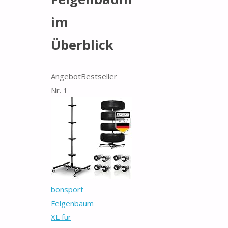
im
Überblick
Angebot
Bestseller
Nr. 1
bonsport
Felgenbaum
XL für