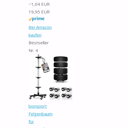
−1,04 EUR
19,95 EUR
Bei Amazon
kaufen
Bestseller
Nr. 4
bonsport
Felgenbaum
für