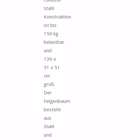
Stahl
Konstruktion
ist bis
150 kg
belastbar
und
136 x
51 x 51
cm
groß.
Der
Felgenbaum
besteht
aus
Stahl
und