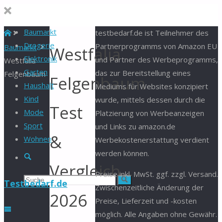
Baumarkt
Start
testbedarf.de ist Teilnehmer des
Drogerie
Partnerprogramms von Amazon EU
Baumarkt
Westfalia
Elektronik
und Partner des Werbeprogramms,
Westfalia
Garten
das zur Bereitstellung eines
Felgenbaum
Felgenbaum
Haushalt
Mediums für Websites konzipiert
Kind
wurde, mittels dessen durch die
Test
Mode
Platzierung von Werbeanzeigen
Sport
und Links zu amazon.de
&
Wohnen
Werbekostenerstattung verdient
werden können.
Suche
Vergleich
Preise inkl. MwSt. ggf. zzgl. Versand.
Suchen
Suche
Testbedarf.de
Zwischenzeitliche Änderung der
2026
Preise, Lieferzeit und -kosten
nach:
möglich. Alle Angaben ohne Gewähr.