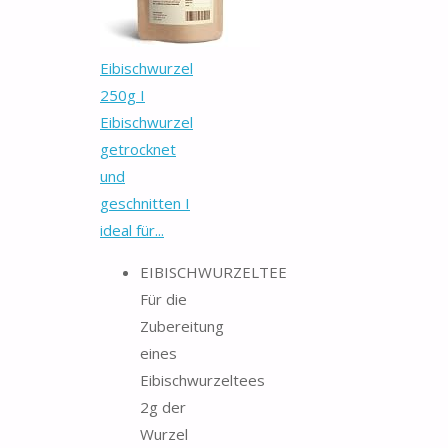
Eibischwurzel
250g I
Eibischwurzel
getrocknet
und
geschnitten I
ideal für...
EIBISCHWURZELTEE
Für die
Zubereitung
eines
Eibischwurzeltees
2g der
Wurzel