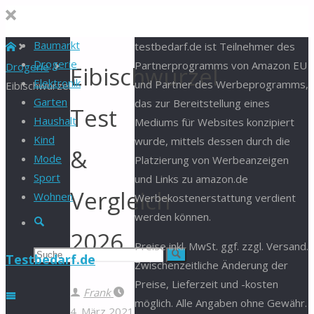
Baumarkt
Start
testbedarf.de ist Teilnehmer des
Drogerie
Partnerprogramms von Amazon EU
Drogerie
Eibischwurzel
Elektronik
und Partner des Werbeprogramms,
Eibischwurzel
Garten
das zur Bereitstellung eines
Test
Haushalt
Mediums für Websites konzipiert
Kind
wurde, mittels dessen durch die
&
Mode
Platzierung von Werbeanzeigen
Sport
und Links zu amazon.de
Vergleich
Wohnen
Werbekostenerstattung verdient
werden können.
Suche
2026
Preise inkl. MwSt. ggf. zzgl. Versand.
Suchen
Suche
Testbedarf.de
Zwischenzeitliche Änderung der
Preise, Lieferzeit und -kosten
nach:
Frank
möglich. Alle Angaben ohne Gewähr.
4. März 2021