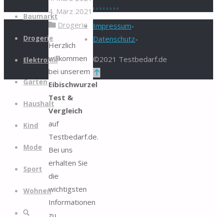
.
.
.
.
.
.
.
.
4. März 2021
Zum
Baumarkt
Drogerie
Inhalt
Impressum
-
springen
Drogerie
Datenschutz
-
Herzlich
willkommen
©2021 Testbedarf.de
Elektronik
bei unserem
Zurück
Garten
Eibischwurzel
nach
Test &
oben
Haushalt
Vergleich
auf
Kind
Testbedarf.de.
Mode
Bei uns
erhalten Sie
Sport
die
wichtigsten
Wohnen
Informationen
Suche
zu