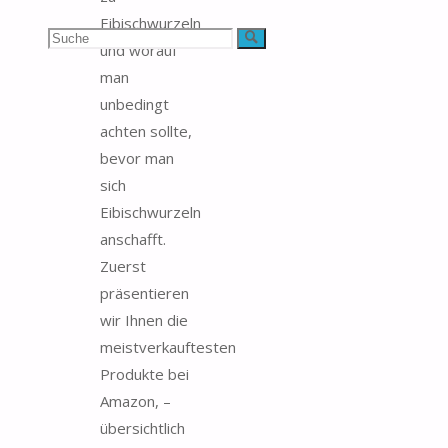
Eibischwurzeln
Suchen
Suche
und worauf
man
nach:
unbedingt
achten sollte,
bevor man
sich
Eibischwurzeln
anschafft.
Zuerst
präsentieren
wir Ihnen die
meistverkauftesten
Produkte bei
Amazon, –
übersichtlich