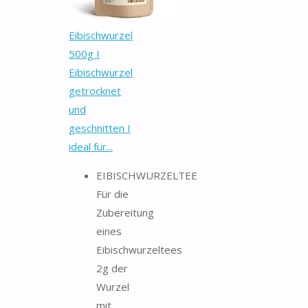
Eibischwurzel
500g I
Eibischwurzel
getrocknet
und
geschnitten I
ideal für...
EIBISCHWURZELTEE
Für die
Zubereitung
eines
Eibischwurzeltees
2g der
Wurzel
mit