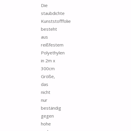
Die
staubdichte
Kunststofffolie
besteht
aus
reißfestem
Polyethylen
in 2m x
300cm
Größe,
das
nicht
nur
beständig
gegen
hohe