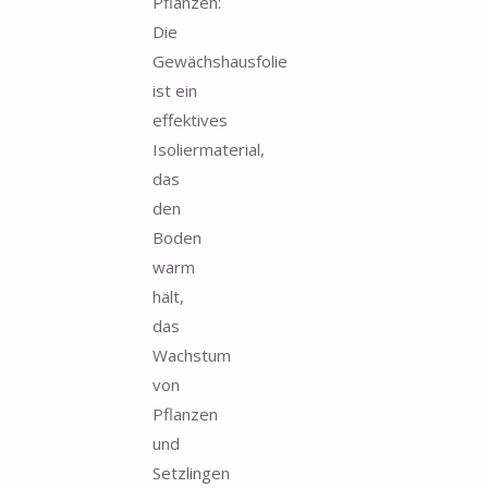
Pflanzen:
Die
Gewächshausfolie
ist ein
effektives
Isoliermaterial,
das
den
Boden
warm
hält,
das
Wachstum
von
Pflanzen
und
Setzlingen