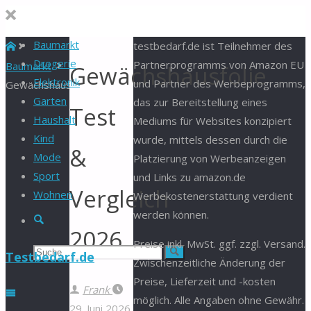
Baumarkt
Start
testbedarf.de ist Teilnehmer des
Drogerie
Partnerprogramms von Amazon EU
Baumarkt
Gewächshausfolie
Elektronik
und Partner des Werbeprogramms,
Gewächshausfolie
Garten
das zur Bereitstellung eines
Test
Haushalt
Mediums für Websites konzipiert
Kind
wurde, mittels dessen durch die
&
Mode
Platzierung von Werbeanzeigen
Sport
und Links zu amazon.de
Vergleich
Wohnen
Werbekostenerstattung verdient
werden können.
Suche
2026
Preise inkl. MwSt. ggf. zzgl. Versand.
Suchen
Suche
Testbedarf.de
Zwischenzeitliche Änderung der
Preise, Lieferzeit und -kosten
nach:
Frank
möglich. Alle Angaben ohne Gewähr.
29. Juni 2026