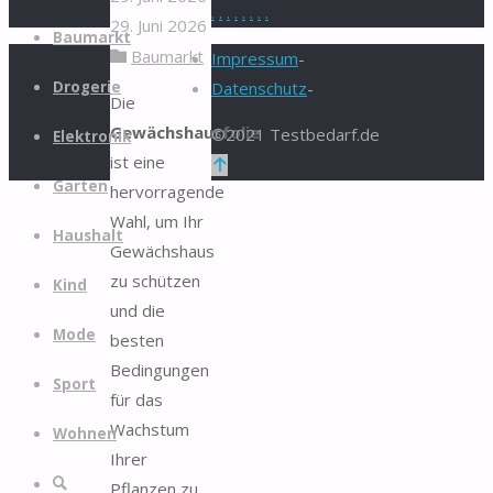
.
.
.
.
.
.
.
.
29. Juni 2026
Zum
Baumarkt
Baumarkt
Inhalt
Impressum
-
springen
Drogerie
Datenschutz
-
Die
Gewächshausfolie
©2021 Testbedarf.de
Elektronik
ist eine
Zurück
Garten
hervorragende
nach
Wahl, um Ihr
oben
Haushalt
Gewächshaus
zu schützen
Kind
und die
Mode
besten
Bedingungen
Sport
für das
Wachstum
Wohnen
Ihrer
Suche
Pflanzen zu