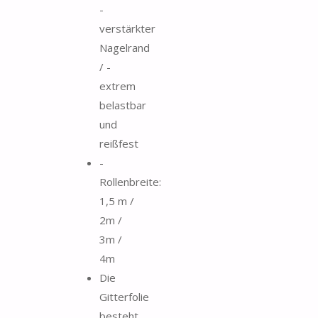
-
verstärkter
Nagelrand
/ -
extrem
belastbar
und
reißfest
-
Rollenbreite:
1,5 m /
2m /
3m /
4m
Die
Gitterfolie
besteht