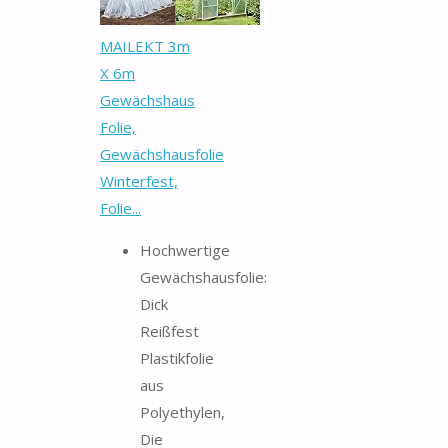
MAILEKT 3m
X 6m
Gewächshaus
Folie,
Gewächshausfolie
Winterfest,
Folie...
Hochwertige
Gewächshausfolie:
Dick
Reißfest
Plastikfolie
aus
Polyethylen,
Die