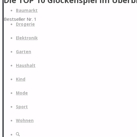
Die TOP 10 Glockenspiel im Überb
Zum
Baumarkt
Inhalt
Bestseller Nr. 1
springen
Drogerie
Elektronik
Garten
Haushalt
Kind
Mode
Sport
Wohnen
Suche