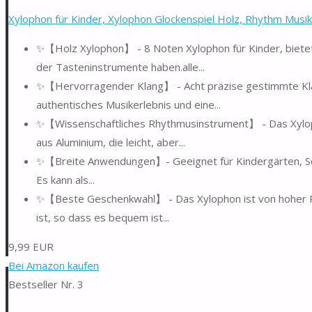
Xylophon für Kinder, Xylophon Glockenspiel Holz, Rhythm Musik
✨【Holz Xylophon】 - 8 Noten Xylophon für Kinder, bietet 
der Tasteninstrumente haben.alle...
✨【Hervorragender Klang】 - Acht präzise gestimmte Klang
authentisches Musikerlebnis und eine...
✨【Wissenschaftliches Rhythmusinstrument】 - Das Xyloph
aus Aluminium, die leicht, aber...
✨【Breite Anwendungen】- Geeignet für Kindergärten, Schu
Es kann als...
✨【Beste Geschenkwahl】 - Das Xylophon ist von hoher Prak
ist, so dass es bequem ist...
9,99 EUR
Bei Amazon kaufen
Bestseller Nr. 3