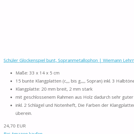
Schüler Glockenspiel bunt, Sopranmetallophon | Wiemann Lehrm
Maße: 33 x 14 x 5 cm
15 bunte Klangplatten (c,,, bis g,,,, Sopran) inkl. 3 Halbtön
Klangplatte: 20 mm breit, 2 mm stark
mit geschlossenem Rahmen aus Holz dadurch sehr gute
inkl. 2 Schlägel und Notenheft, Die Farben der Klangplat
überein.
24,70 EUR
Bei Amazon kaufen