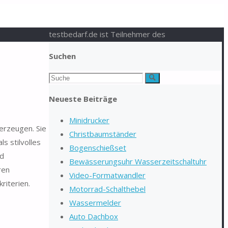
testbedarf.de ist Teilnehmer des
Suchen
Suchen
Suche
nach:
Neueste Beiträge
Minidrucker
erzeugen. Sie
Christbaumständer
s stilvolles
Bogenschießset
nd
Bewässerungsuhr Wasserzeitschaltuhr
ren
Video-Formatwandler
riterien.
Motorrad-Schalthebel
Wassermelder
Auto Dachbox