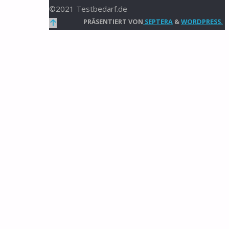
©2021 Testbedarf.de
Zurück
PRÄSENTIERT VON
SEPTERA
&
WORDPRESS.
nach
oben