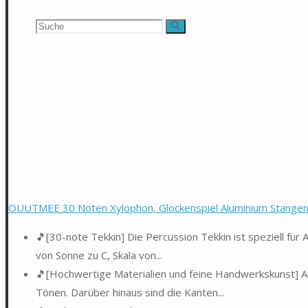
Suchen
Suche
nach:
OUUTMEE 30 Noten Xylophon, Glockenspiel Aluminium Stangen mi
🎵[30-note Tekkin] Die Percussion Tekkin ist speziell für 
von Sonne zu C, Skala von...
🎵[Hochwertige Materialien und feine Handwerkskunst] Au
Tönen. Darüber hinaus sind die Kanten...