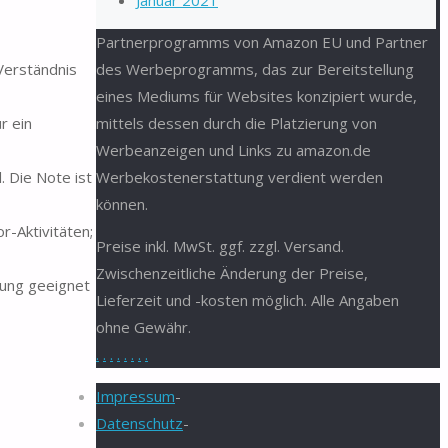
Januar 2021
Partnerprogramms von Amazon EU und Partner
des Werbeprogramms, das zur Bereitstellung
Verständnis
eines Mediums für Websites konzipiert wurde,
mittels dessen durch die Platzierung von
r ein
Werbeanzeigen und Links zu amazon.de
Werbekostenerstattung verdient werden
 Die Note ist
können.
-Aktivitäten;
Preise inkl. MwSt. ggf. zzgl. Versand.
Zwischenzeitliche Änderung der Preise,
rung geeignet
Lieferzeit und -kosten möglich. Alle Angaben
ohne Gewähr.
.
.
.
.
.
.
.
.
Impressum
-
Datenschutz
-