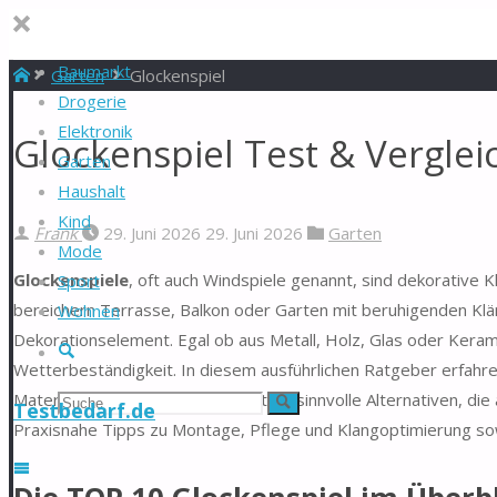
Baumarkt
Start
Garten
Glockenspiel
Drogerie
Elektronik
Glockenspiel Test & Verglei
Garten
Haushalt
Kind
Frank
29. Juni 2026
29. Juni 2026
Garten
Mode
Glockenspiele
, oft auch Windspiele genannt, sind dekorative 
Sport
bereichern Terrasse, Balkon oder Garten mit beruhigenden Klän
Wohnen
Dekorationselement. Egal ob aus Metall, Holz, Glas oder Keramik
Suche
Wetterbeständigkeit. In diesem ausführlichen Ratgeber erfahre
Materialien und Klangcharakteristika, sinnvolle Alternativen, di
Suchen
Suche
Testbedarf.de
Praxisnahe Tipps zu Montage, Pflege und Klangoptimierung sow
nach: