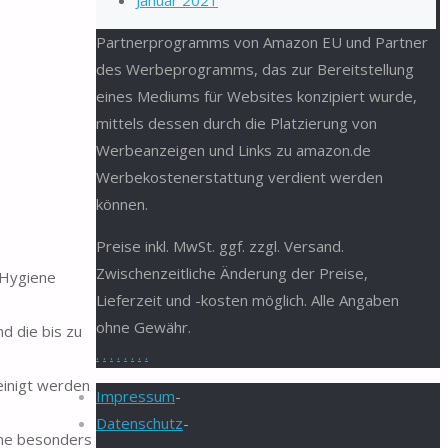
Januar 2021
Partnerprogramms von Amazon EU und Partner
des Werbeprogramms, das zur Bereitstellung
eines Mediums für Websites konzipiert wurde,
mittels dessen durch die Platzierung von
Werbeanzeigen und Links zu amazon.de
Werbekostenerstattung verdient werden
können.
Preise inkl. MwSt. ggf. zzgl. Versand.
Zwischenzeitliche Änderung der Preise,
 Hygiene
Lieferzeit und -kosten möglich. Alle Angaben
ohne Gewähr.
d die bis zu
.
.
.
.
.
.
.
.
einigt werden
Impressum
-
Datenschutz
-
ine besonders