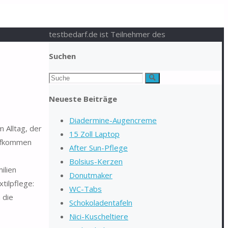
testbedarf.de ist Teilnehmer des
Suchen
Suchen
Suche
nach:
Neueste Beiträge
Diadermine-Augencreme
m Alltag, der
15 Zoll Laptop
aufkommen
After Sun-Pflege
Bolsius-Kerzen
ilien
Donutmaker
tilpflege:
WC-Tabs
 die
Schokoladentafeln
Nici-Kuscheltiere