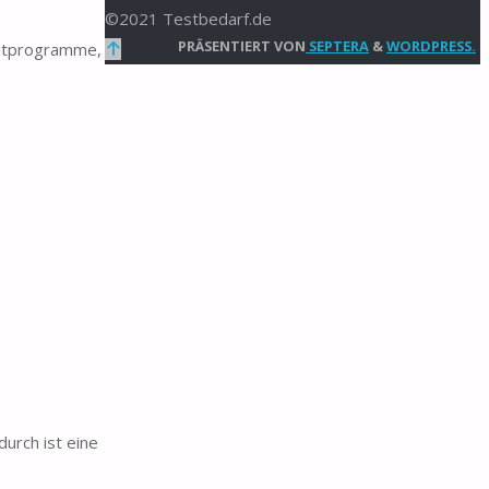
©2021 Testbedarf.de
Zurück
PRÄSENTIERT VON
SEPTERA
&
WORDPRESS.
eitprogramme,
nach
oben
urch ist eine