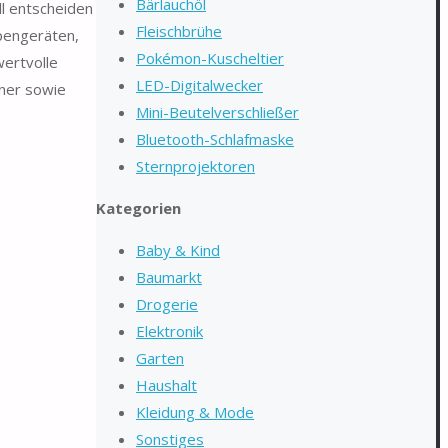
Bärlauchöl
ll entscheiden
Fleischbrühe
pengeräten,
Pokémon-Kuscheltier
wertvolle
LED-Digitalwecker
kner sowie
Mini-Beutelverschließer
Bluetooth-Schlafmaske
Sternprojektoren
Kategorien
Baby & Kind
Baumarkt
Drogerie
Elektronik
Garten
Haushalt
Kleidung & Mode
Sonstiges