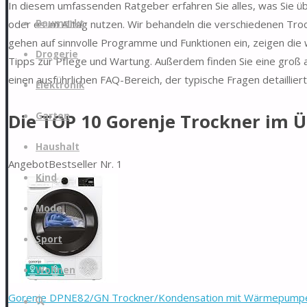
In diesem umfassenden Ratgeber erfahren Sie alles, was Sie üb
Zum
oder es im Alltag nutzen. Wir behandeln die verschiedenen Tr
Baumarkt
Inhalt
gehen auf sinnvolle Programme und Funktionen ein, zeigen die w
springen
Drogerie
Tipps zur Pflege und Wartung. Außerdem finden Sie eine groß a
einen ausführlichen FAQ-Bereich, der typische Fragen detaillier
Elektronik
Garten
Die TOP 10 Gorenje Trockner im Ü
Haushalt
Angebot
Bestseller Nr. 1
Kind
Mode
Sport
Wohnen
Gorenje DPNE82/GN Trockner/Kondensation mit Wärmepumpe /
Suche