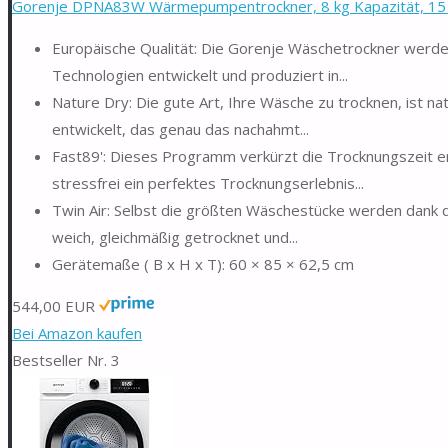
Gorenje DPNA83W Wärmepumpentrockner, 8 kg Kapazität, 15
Europäische Qualität: Die Gorenje Wäschetrockner werde
Technologien entwickelt und produziert in...
Nature Dry: Die gute Art, Ihre Wäsche zu trocknen, ist na
entwickelt, das genau das nachahmt...
Fast89': Dieses Programm verkürzt die Trocknungszeit er
stressfrei ein perfektes Trocknungserlebnis...
Twin Air: Selbst die größten Wäschestücke werden dank d
weich, gleichmäßig getrocknet und...
Gerätemaße ( B x H x T): 60 × 85 × 62,5 cm
544,00 EUR
Bei Amazon kaufen
Bestseller Nr. 3