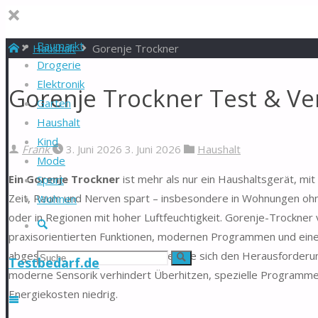
Baumarkt
Start
Haushalt
Gorenje Trockner
Drogerie
Elektronik
Gorenje Trockner Test & Ve
Garten
Haushalt
Kind
Frank
3. Juni 2026
3. Juni 2026
Haushalt
Mode
Ein Gorenje Trockner
ist mehr als nur ein Haushaltsgerät, mit 
Sport
Zeit, Raum und Nerven spart – insbesondere in Wohnungen oh
Wohnen
oder in Regionen mit hoher Luftfeuchtigkeit. Gorenje-Trockner
Suche
praxisorientierten Funktionen, modernen Programmen und einer 
abgestimmt ist. Gleichzeitig stellen sie sich den Herausforde
Suchen
Suche
Testbedarf.de
moderne Sensorik verhindert Überhitzen, spezielle Programme 
nach:
Energiekosten niedrig.