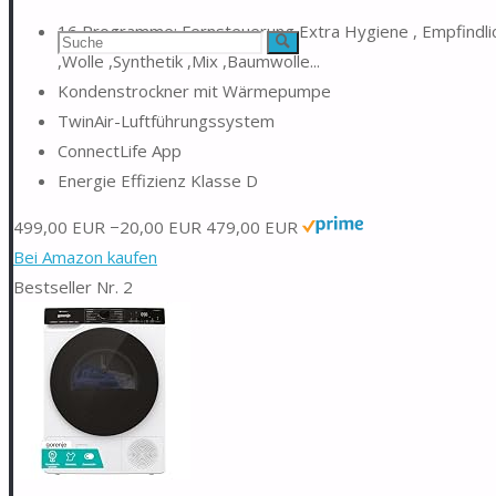
16 Programme: Fernsteuerung,Extra Hygiene , Empfindlich 
Suchen
Suche
,Wolle ,Synthetik ,Mix ,Baumwolle...
nach:
Kondenstrockner mit Wärmepumpe
TwinAir-Luftführungssystem
ConnectLife App
Energie Effizienz Klasse D
499,00 EUR
−20,00 EUR
479,00 EUR
Bei Amazon kaufen
Bestseller Nr. 2