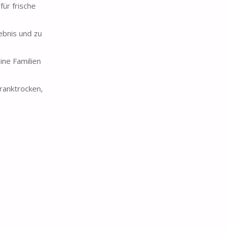
ür frische
bnis und zu
ine Familien
hranktrocken,