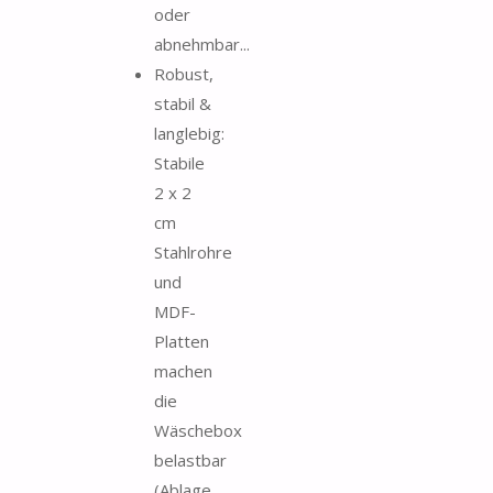
oder
abnehmbar...
Robust,
stabil &
langlebig:
Stabile
2 x 2
cm
Stahlrohre
und
MDF-
Platten
machen
die
Wäschebox
belastbar
(Ablage