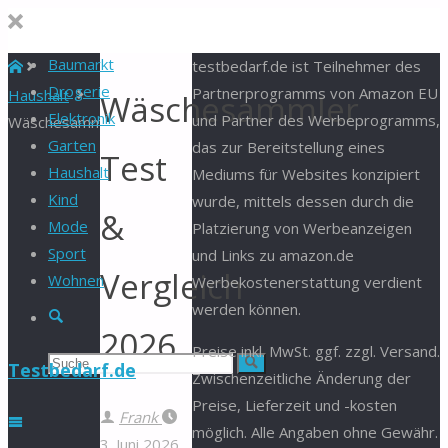
Baumarkt
Start
testbedarf.de ist Teilnehmer des
Drogerie
Partnerprogramms von Amazon EU
Haushalt
Wäschesammler
Elektronik
und Partner des Werbeprogramms,
Wäschesammler
Garten
das zur Bereitstellung eines
Test
Haushalt
Mediums für Websites konzipiert
Kind
wurde, mittels dessen durch die
&
Mode
Platzierung von Werbeanzeigen
Sport
und Links zu amazon.de
Vergleich
Wohnen
Werbekostenerstattung verdient
werden können.
Suche
2026
Preise inkl. MwSt. ggf. zzgl. Versand.
Suchen
Suche
Testbedarf.de
Zwischenzeitliche Änderung der
Preise, Lieferzeit und -kosten
nach:
Frank
möglich. Alle Angaben ohne Gewähr.
3. Juni 2026