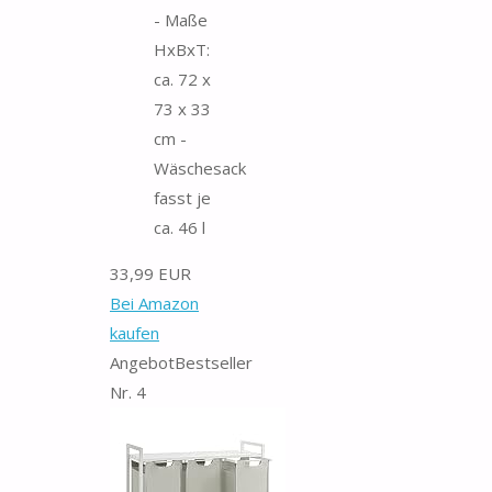
- Maße
HxBxT:
ca. 72 x
73 x 33
cm -
Wäschesack
fasst je
ca. 46 l
33,99 EUR
Bei Amazon
kaufen
Angebot
Bestseller
Nr. 4