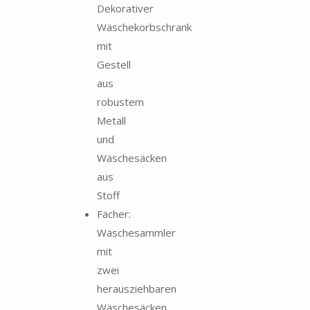
Dekorativer
Wäschekorbschrank
mit
Gestell
aus
robustem
Metall
und
Wäschesäcken
aus
Stoff
Fächer:
Wäschesammler
mit
zwei
herausziehbaren
Wäschesäcken