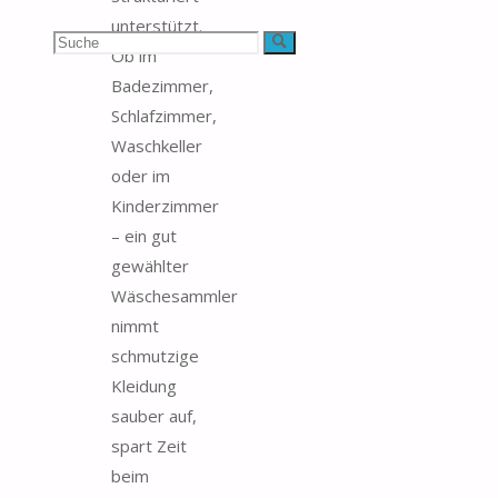
unterstützt.
Suchen
Suche
Ob im
Badezimmer,
nach:
Schlafzimmer,
Waschkeller
oder im
Kinderzimmer
– ein gut
gewählter
Wäschesammler
nimmt
schmutzige
Kleidung
sauber auf,
spart Zeit
beim