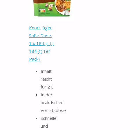
Knorr Jäger
Soße Dose,
1 x 184 g ||
184 g( 1er
Pack)
Inhalt
reicht
für 2 L
In der
praktischen
Vorratsdose
Schnelle
und