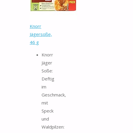
Knorr
Jägersoße,
46 g
Knorr
Jäger
Soße:
Deftig
im
Geschmack,
mit
Speck
und
Waldpilzen: