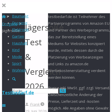
Baumarkt
Start
testbedarf.de ist Teilnehmer des
Drogerie
Partnerprogramms von Amazon EU
Drogerie
Jägersoße
Elektronik
und Partner des Werbeprogramms,
Jägersoße
Garten
das zur Bereitstellung eines
Test
Haushalt
Mediums für Websites konzipiert
Kind
wurde, mittels dessen durch die
&
Mode
Platzierung von Werbeanzeigen
Sport
und Links zu amazon.de
Vergleich
Wohnen
Werbekostenerstattung verdient
werden können.
Suche
2026
Preise inkl. MwSt. ggf. zzgl. Versand.
Suchen
Suche
Testbedarf.de
Zwischenzeitliche Änderung der
Preise, Lieferzeit und -kosten
nach:
Frank
möglich. Alle Angaben ohne Gewähr.
29. Juni 2026