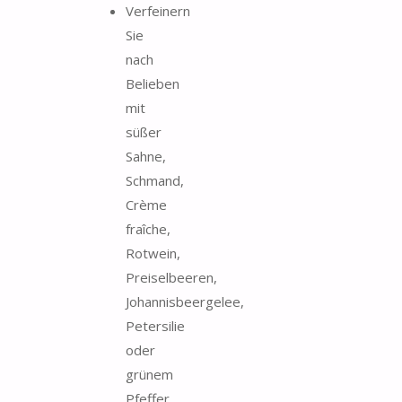
Verfeinern
Sie
nach
Belieben
mit
süßer
Sahne,
Schmand,
Crème
fraîche,
Rotwein,
Preiselbeeren,
Johannisbeergelee,
Petersilie
oder
grünem
Pfeffer