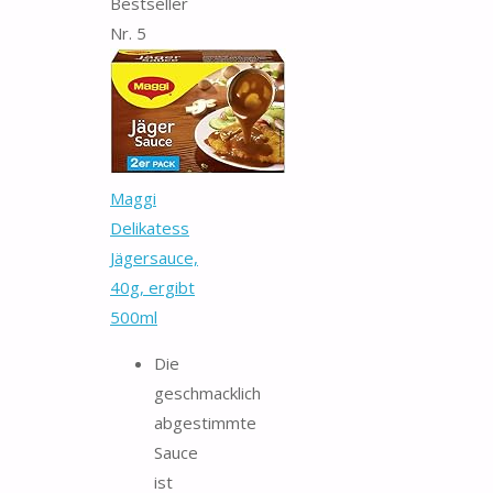
Bestseller
Nr. 5
Maggi
Delikatess
Jägersauce,
40g, ergibt
500ml
Die
geschmacklich
abgestimmte
Sauce
ist