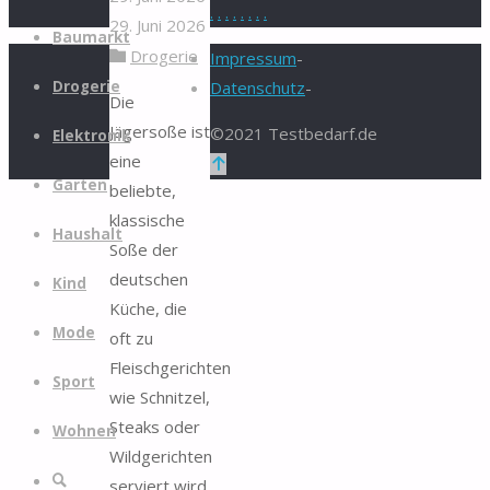
.
.
.
.
.
.
.
.
29. Juni 2026
Zum
Baumarkt
Drogerie
Inhalt
Impressum
-
springen
Drogerie
Datenschutz
-
Die
Jägersoße ist
©2021 Testbedarf.de
Elektronik
eine
Zurück
Garten
beliebte,
nach
klassische
oben
Haushalt
Soße der
deutschen
Kind
Küche, die
Mode
oft zu
Fleischgerichten
Sport
wie Schnitzel,
Steaks oder
Wohnen
Wildgerichten
Suche
serviert wird.