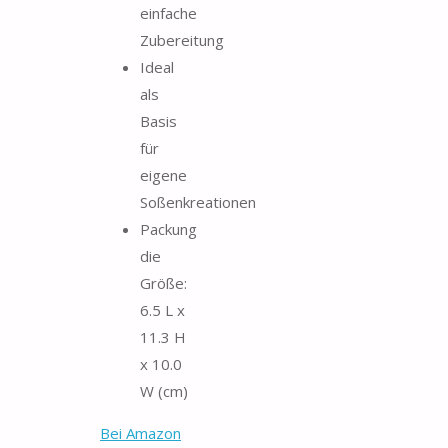
einfache
Zubereitung
Ideal
als
Basis
für
eigene
Soßenkreationen
Packung
die
Größe:
6.5 L x
11.3 H
x 10.0
W (cm)
Bei Amazon