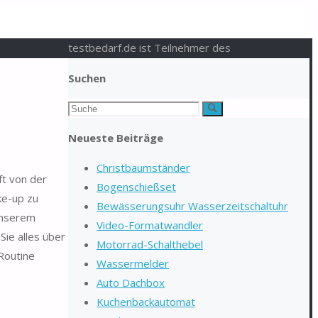
testbedarf.de ist Teilnehmer des
Suchen
Suchen
Suche
nach:
Neueste Beiträge
Christbaumständer
ft von der
Bogenschießset
ke-up zu
Bewässerungsuhr Wasserzeitschaltuhr
 unserem
Video-Formatwandler
ie alles über
Motorrad-Schalthebel
Routine
Wassermelder
Auto Dachbox
Kuchenbackautomat