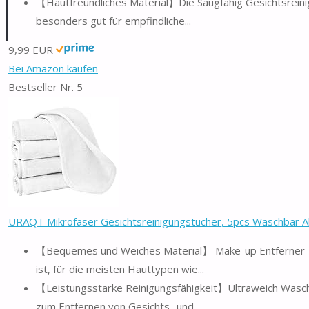
【Hautfreundliches Material】Die Saugfähig Gesichtsreini
besonders gut für empfindliche...
9,99 EUR
Bei Amazon kaufen
Bestseller Nr. 5
URAQT Mikrofaser Gesichtsreinigungstücher, 5pcs Waschbar Ab
【Bequemes und Weiches Material】 Make-up Entferner Tu
ist, für die meisten Hauttypen wie...
【Leistungsstarke Reinigungsfähigkeit】Ultraweich Waschla
zum Entfernen von Gesichts- und...