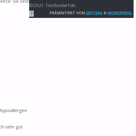
eece. Sie sind
©2021 Testbedarf.de
Zurück
PRÄSENTIERT VON
SEPTERA
&
WORDPRESS.
nach
oben
hypoallergen
ch sehr gut