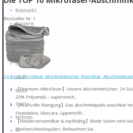
Die TOP 10 Mikrofaser-Abschmink
Zum
Baumarkt
Inhalt
Bestseller Nr. 1
springen
Drogerie
Elektronik
Garten
Haushalt
24 Stück Microfaser Abschminktücher Waschbar, Abschminkpads
Kind
【Premium-Mikrofaser】Unsere Abschminktücher, 24 Stück à
Mode
20% Polyamid) – superweich...
Sport
【Kraftvolle Reinigung】Das abschminkpads waschbar hat ei
Foundation, Mascara, Lippenstift...
Wohnen
【Wiederverwendbar & nachhaltig】Beide Seiten sind nutz
Bleichen/Weichspüler). Befeuchten Sie...
Suche