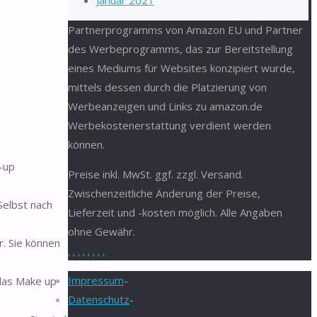
Januar 2021
Partnerprogramms von Amazon EU und Partner
des Werbeprogramms, das zur Bereitstellung
eines Mediums für Websites konzipiert wurde,
mittels dessen durch die Platzierung von
Werbeanzeigen und Links zu amazon.de
Werbekostenerstattung verdient werden
können.
-up
Preise inkl. MwSt. ggf. zzgl. Versand.
Zwischenzeitliche Änderung der Preise,
elbst nach
Lieferzeit und -kosten möglich. Alle Angaben
ohne Gewähr.
. Sie können
.
.
.
.
.
.
.
.
Impressum
-
das Make up
Datenschutz
-