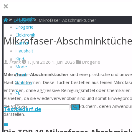
Baumarkt
Start
Drogerie
Mikrofaser-Abschminktücher
Drogerie
Elektronik
Mikrofaser-Abschminktücher
Garten
Haushalt
Kind
Frank
1. Juni 2026
1. Juni 2026
Drogerie
Mode
Mikrofaser-Abschminktücher
sind eine praktische und umwe
Sport
Haut zu entfernen. Diese Tücher bestehen aus feinen Mikrofase
Wohnen
entfernen, ohne aggressive Reinigungsmittel oder Chemikalien z
Suche
Planeten, da sie wiederverwendbar sind und somit Einwegprodu
die Vorteile von Mikrofaser-Abschminktüchern, deren Anwendu
Suchen
Suche
Testbedarf.de
darstellen.
nach: