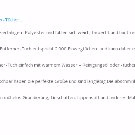
-Tücher...
erfähigem Polyester und fühlen sich weich, farbecht und hautfreu
tferner-Tuch entspricht 2.000 Einwegtüchern und kann daher 
er-Tuch einfach mit warmem Wasser – Reinigungsöl oder -tücher 
schbar haben die perfekte Größe und sind langlebig.Die abschmin
nen mühelos Grundierung, Lidschatten, Lippenstift und anderes Ma