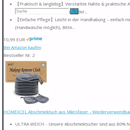
【Praktisch & langlebig】Verstärkte Nähte & praktische A
Suchen
faltbar und perfekt für Reisen oder...
Suche
【Einfache Pflege】Leicht in der Handhabung – einfach m
nach:
(Handwäsche möglich), Bitte...
10,99 EUR
Bei Amazon kaufen
Bestseller Nr. 2
HOMEXCEL Abschminktuch aus Mikrofaser - Wiederverwendbar
ULTRA WEICH - Unsere Abschminktücher sind aus 80% hoc