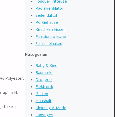
Fondue-Fritteuse
Radialventilator
Seifenduftöl
PC-Gehäuse
Kirschkernkissen
Funktionswäsche
Schlüsselhaken
Kategorien
Baby & Kind
Baumarkt
0% Polyester,
Drogerie
Elektronik
up – inkl.
Garten
Haushalt
ich (kein
Kleidung & Mode
Sonstiges