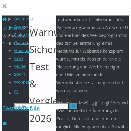
Baumarkt
Start
testbedarf.de ist Teilnehmer des
Drogerie
Partnerprogramms von Amazon EU
Baumarkt
Warnweste
Elektronik
und Partner des Werbeprogramms,
Warnweste
Garten
das zur Bereitstellung eines
Sicherheitsweste
Sicherheitsweste
Haushalt
Mediums für Websites konzipiert
Kind
wurde, mittels dessen durch die
Test
Mode
Platzierung von Werbeanzeigen
Sport
und Links zu amazon.de
&
Wohnen
Werbekostenerstattung verdient
werden können.
Suche
Vergleich
Preise inkl. MwSt. ggf. zzgl. Versand.
Suchen
Suche
Testbedarf.de
Zwischenzeitliche Änderung der
2026
Preise, Lieferzeit und -kosten
nach:
möglich. Alle Angaben ohne Gewähr.