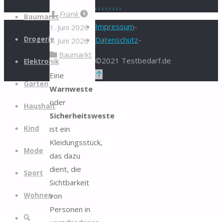
.
.
.
.
.
.
.
.
Zum
Frank
Baumarkt
Inhalt
Impressum
-
1. Juni 2026
springen
Drogerie
Datenschutz
-
1. Juni 2026
Baumarkt
©2021 Testbedarf.de
Elektronik
Zurück
Eine
Garten
nach
Warnweste
oben
oder
Haushalt
Sicherheitsweste
ist ein
Kind
Kleidungsstück,
Mode
das dazu
dient, die
Sport
Sichtbarkeit
von
Wohnen
Personen in
Suche