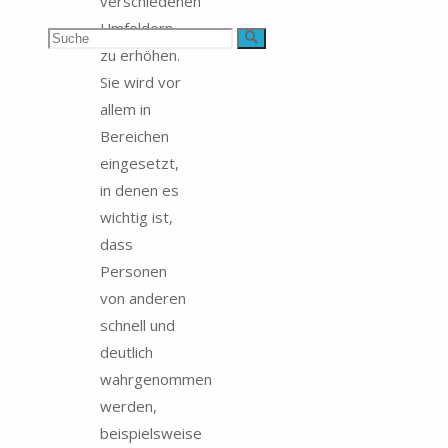
verschiedenen
Umfeldern
Suchen
Suche
zu erhöhen.
nach:
Sie wird vor
allem in
Bereichen
eingesetzt,
in denen es
wichtig ist,
dass
Personen
von anderen
schnell und
deutlich
wahrgenommen
werden,
beispielsweise