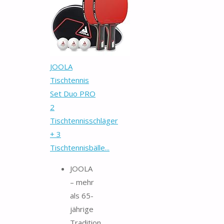
JOOLA
Tischtennis
Set Duo PRO
2
Tischtennisschläger
+ 3
Tischtennisbälle...
JOOLA
– mehr
als 65-
jährige
Tradition