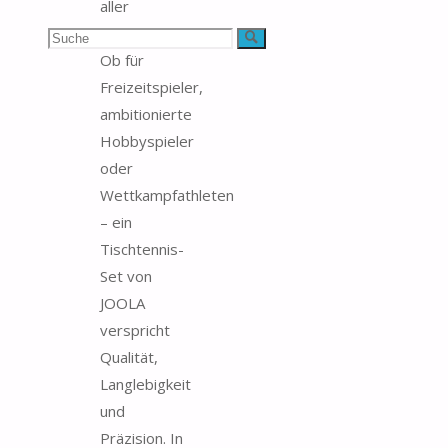
aller
Spielniveaus.
Suchen
Suche
Ob für
nach:
Freizeitspieler,
ambitionierte
Hobbyspieler
oder
Wettkampfathleten
– ein
Tischtennis-
Set von
JOOLA
verspricht
Qualität,
Langlebigkeit
und
Präzision. In