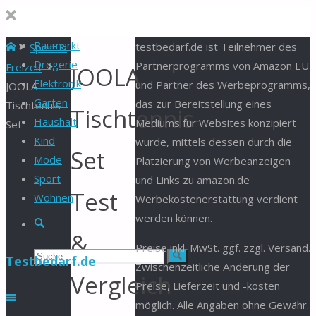
Baumarkt
Start
testbedarf.de ist Teilnehmer des
Sport &
Drogerie
Partnerprogramms von Amazon EU
Freizeit
JOOLA
Elektronik
und Partner des Werbeprogramms,
JOOLA
Garten
das zur Bereitstellung eines
Tischtennis-
Tischtennis-
Haushalt
Mediums für Websites konzipiert
Set
Kind
wurde, mittels dessen durch die
Set
Mode
Platzierung von Werbeanzeigen
Sport
und Links zu amazon.de
Test
Wohnen
Werbekostenerstattung verdient
werden können.
Suche
&
Preise inkl. MwSt. ggf. zzgl. Versand.
Suchen
Suche
Testbedarf.de
Zwischenzeitliche Änderung der
Vergleich
Preise, Lieferzeit und -kosten
nach:
möglich. Alle Angaben ohne Gewähr.