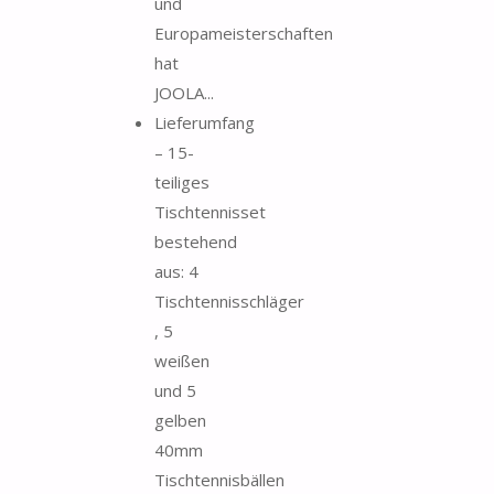
und
Europameisterschaften
hat
JOOLA...
Lieferumfang
– 15-
teiliges
Tischtennisset
bestehend
aus: 4
Tischtennisschläger
, 5
weißen
und 5
gelben
40mm
Tischtennisbällen