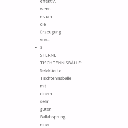
effektiv,
wenn
es um
die
Erzeugung
von...
3
STERNE
TISCHTENNISBÄLLE:
Selektierte
Tischtennisbälle
mit
einem
sehr
guten
Ballabsprung,
einer