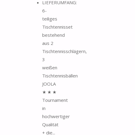
LIEFERUMFANG:
6-
teiliges
Tischtennisset
bestehend
aus 2
Tischtennisschlägern,
3
weißen
Tischtennisbällen
JOOLA
★ ★ ★
Tournament
in
hochwertiger
Qualität
+ die...