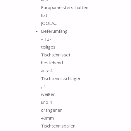
Europameisterschaften
hat
JOOLA...
Lieferumfang
– 13-
teiliges
Tischtennisset
bestehend
aus: 4
Tischtennisschläger
, 4
weißen
und 4
orangenen
40mm
Tischtennisbällen