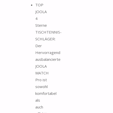
TOP
JOOLA
4
Sterne
TISCHTENNIS-
SCHLÄGER:
Der
Hervorragend
ausbalancierte
JOOLA
MATCH
Pro ist
sowohl
komfortabel
als
auch