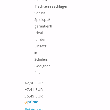
Tischtennisschläger
Set ist
Spielspaß
garantiert!
Ideal
für den
Einsatz
in
Schulen.
Geeignet
für...
42,90 EUR
−7,41 EUR
35,49 EUR
Bei Amazon