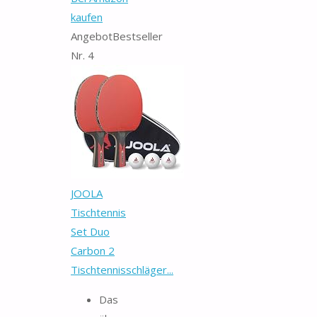
kaufen
Angebot
Bestseller
Nr. 4
JOOLA
Tischtennis
Set Duo
Carbon 2
Tischtennisschläger...
Das