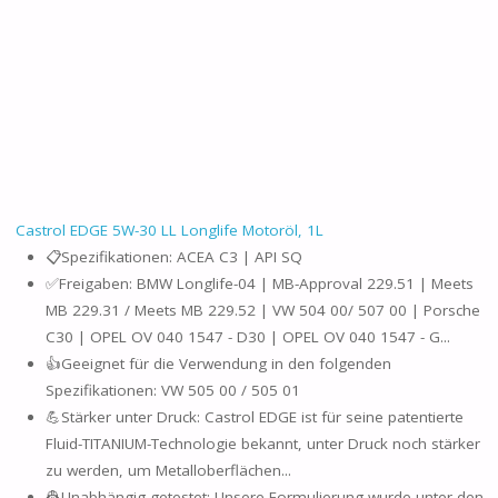
Castrol EDGE 5W-30 LL Longlife Motoröl, 1L
📋Spezifikationen: ACEA C3 | API SQ
✅Freigaben: BMW Longlife-04 | MB-Approval 229.51 | Meets
MB 229.31 / Meets MB 229.52 | VW 504 00/ 507 00 | Porsche
C30 | OPEL OV 040 1547 - D30 | OPEL OV 040 1547 - G...
👍Geeignet für die Verwendung in den folgenden
Spezifikationen: VW 505 00 / 505 01
💪Stärker unter Druck: Castrol EDGE ist für seine patentierte
Fluid-TITANIUM-Technologie bekannt, unter Druck noch stärker
zu werden, um Metalloberflächen...
👷Unabhängig getestet: Unsere Formulierung wurde unter den