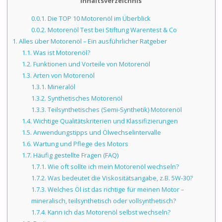
Inhaltsverzeichnis
0.0.1.
Die TOP 10 Motorenöl im Überblick
0.0.2.
Motorenöl Test bei Stiftung Warentest & Co
1.
Alles über Motorenöl – Ein ausführlicher Ratgeber
1.1.
Was ist Motorenöl?
1.2.
Funktionen und Vorteile von Motorenöl
1.3.
Arten von Motorenöl
1.3.1.
Mineralöl
1.3.2.
Synthetisches Motorenöl
1.3.3.
Teilsynthetisches (Semi-Synthetik) Motorenöl
1.4.
Wichtige Qualitätskriterien und Klassifizierungen
1.5.
Anwendungstipps und Ölwechselintervalle
1.6.
Wartung und Pflege des Motors
1.7.
Häufig gestellte Fragen (FAQ)
1.7.1.
Wie oft sollte ich mein Motorenöl wechseln?
1.7.2.
Was bedeutet die Viskositätsangabe, z.B. 5W-30?
1.7.3.
Welches Öl ist das richtige für meinen Motor –
mineralisch, teilsynthetisch oder vollsynthetisch?
1.7.4.
Kann ich das Motorenöl selbst wechseln?