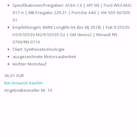
Spezifikationen/Freigaben: ACEA C3 | API SN | Ford WSS-M2C
917-A | MB-Freigabe 229.31 | Porsche A40 | VW 505 00/505
01
Empfehlungen: BMW Longlife-04 (bis MJ 2018) | Fiat 9.55535-
H2/9.55535-M2/9.55535-S2 | GM dexos2 | Renault RN
0700/RN 0710
Ölart: Synthesetechnologie
ausgezeichnete Motorsauberkeit
leichter Motorlauf
36,01 EUR
Bei Amazon kaufen
Angebot
Bestseller Nr. 10