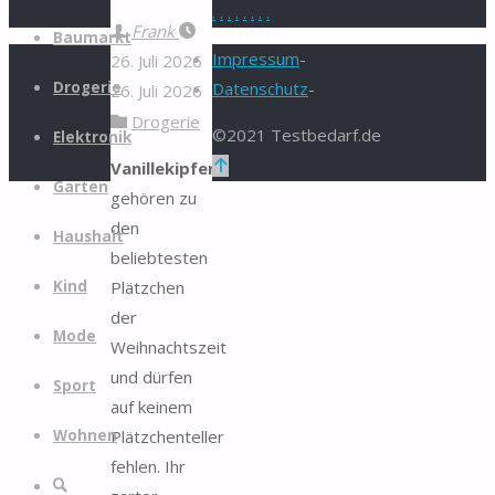
.
.
.
.
.
.
.
.
Zum
Frank
Baumarkt
Inhalt
Impressum
-
26. Juli 2026
springen
Drogerie
Datenschutz
-
26. Juli 2026
Drogerie
©2021 Testbedarf.de
Elektronik
Zurück
Vanillekipferl
Garten
nach
gehören zu
oben
den
Haushalt
beliebtesten
Plätzchen
Kind
der
Mode
Weihnachtszeit
und dürfen
Sport
auf keinem
Plätzchenteller
Wohnen
fehlen. Ihr
Suche