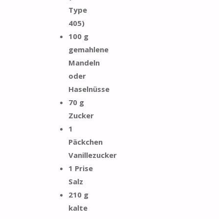
Type
405)
100 g
gemahlene
Mandeln
oder
Haselnüsse
70 g
Zucker
1
Päckchen
Vanillezucker
1 Prise
Salz
210 g
kalte