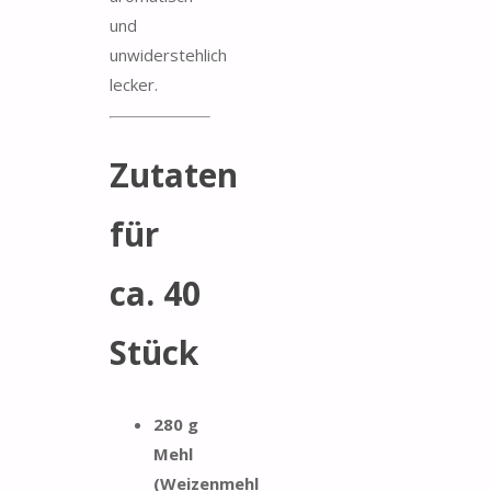
und
unwiderstehlich
lecker.
Zutaten
für
ca. 40
Stück
280 g
Mehl
(Weizenmehl